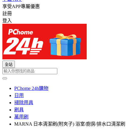
享受APP專屬優惠
註冊
登入
全站
PChome 24h購物
日用
掃除用具
刷具
萬用刷
MARNA 日本清潔刷(附夾子) 浴室/廚房/排水口清潔刷