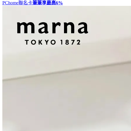
PChome聯名卡
筆筆享最高
6%