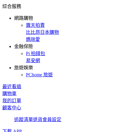
綜合服務
網路購物
露天拍賣
比比昂日本購物
媽咪愛
金融保險
Pi 拍錢包
易安網
旅遊娛樂
PChome 旅遊
最近看過
購物車
我的訂單
顧客中心
追蹤清單
退貨
會員設定
下載 APP