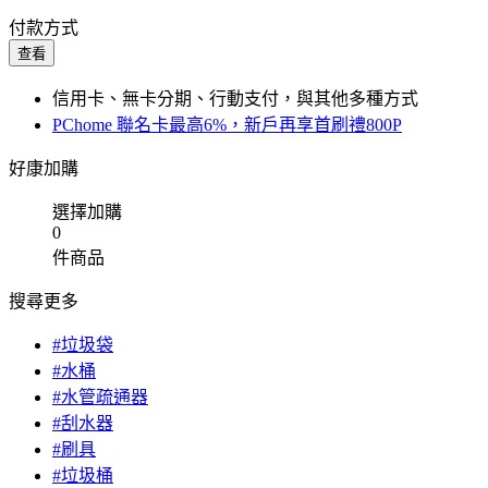
付款方式
查看
信用卡、無卡分期、行動支付，與其他多種方式
PChome 聯名卡最高6%，新戶再享首刷禮800P
好康加購
選擇加購
0
件商品
搜尋更多
#垃圾袋
#水桶
#水管疏通器
#刮水器
#刷具
#垃圾桶