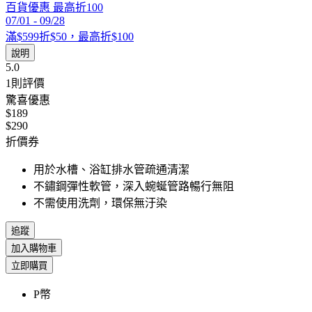
百貨優惠 最高折100
07/01
-
09/28
滿$599折$50，最高折$100
說明
5.0
1
則評價
驚喜優惠
$189
$290
折價券
用於水槽、浴缸排水管疏通清潔
不鏽鋼彈性軟管，深入蜿蜒管路暢行無阻
不需使用洗劑，環保無汙染
追蹤
加入購物車
立即購買
P幣