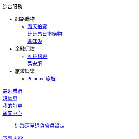
綜合服務
網路購物
露天拍賣
比比昂日本購物
媽咪愛
金融保險
Pi 拍錢包
易安網
旅遊娛樂
PChome 旅遊
最近看過
購物車
我的訂單
顧客中心
追蹤清單
退貨
會員設定
下載 APP