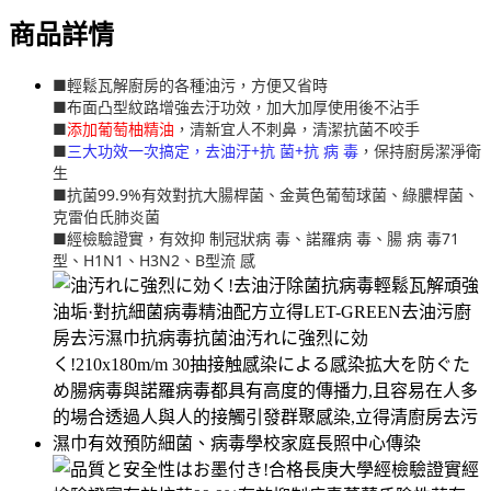
商品詳情
■輕鬆瓦解廚房的各種油污，方便又省時
■布面凸型紋路增強去汙功效，加大加厚使用後不沾手
■
添加葡萄柚精油
，清新宜人不刺鼻，清潔抗菌不咬手
■
三大功效一次搞定，去油汙+抗 菌+抗 病 毒
，保持廚房潔淨衛
生
■抗菌99.9%有效對抗大腸桿菌、金黃色葡萄球菌、綠膿桿菌、
克雷伯氏肺炎菌
■經檢驗證實，有效抑 制冠狀病 毒、諾羅病 毒、腸 病 毒71
型、H1N1、H3N2、B型流 感