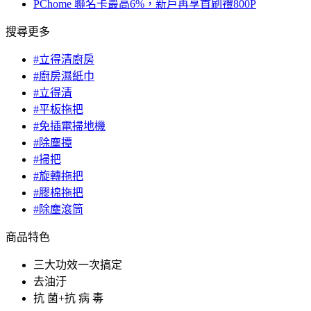
PChome 聯名卡最高6%，新戶再享首刷禮800P
搜尋更多
#立得清廚房
#廚房濕紙巾
#立得清
#平板拖把
#免插電掃地機
#除塵撢
#掃把
#旋轉拖把
#膠棉拖把
#除塵滾筒
商品特色
三大功效一次搞定
去油汙
抗 菌+抗 病 毒