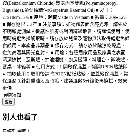
銨(Benzalkonium Chloride),聚氨丙基雙胍(Polyaminopropyl
Biguanide),葡萄柚精油(Grapefruit Essential Oil) ■ 尺寸：
21x18cm±5% ■ 產地：越南Made in Vietnam ■ 數量：30抽±2%
■ 保存期限：3年 ■ 注意事項：如物體表面含亮光漆，請先於
不明顯處測試。敏感性肌膚或對酒精過敏者，請謹慎使用。使
用時請避免接觸眼睛。請存放於兒童及寵物無法取得處避免誤
食誤用。本產品非藥品 ■ 保存方式：請存放於陰涼乾燥處，
避免高溫與陽光直射。 ■ 用途：各種居家用品及家具之表面
清潔擦拭。瓦斯爐、抽油煙機、廚房磁磚、料理台、微波爐、
餐桌、冰箱等 ■ 使用方式：1.開啟保濕蓋，撕開OPEN貼紙即
可抽取使用 2.取用後請將POEN貼紙貼緊，並蓋緊保濕蓋，常
保濕潤 3.針對重油污及頑垢，建議濕敷5分鐘後再擦拭，效果
更佳
購物須知
查看
別人也看了
已經到底囉！