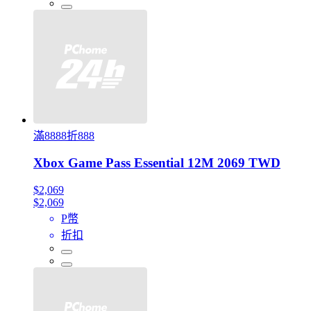
滿8888折888
Xbox Game Pass Essential 12M 2069 TWD
$2,069
$2,069
P幣
折扣