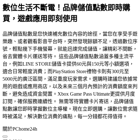
數位生活不斷電！品牌儲值點數即時購
買，遊戲應用即刻使用
品牌儲值點數是您快速補充數位內容的途徑，當您在享受手遊
樂趣、或者觀看影音平台時，突然發現餘額不足，透過數位序
號，輕點幾下手機螢幕，就能迅速完成儲值，讓精彩不間斷，
省去實體卡片運送等待。 這些品牌儲值點數涵蓋多種主流平
台，例如LINE STORE儲值卡提供60元與150元等小額選項，
適合日常輕度消費；而PlayStation Store禮物卡則有300元至
5000元的廣泛區間，滿足重度玩家需求。選購時建議您依據常
用的遊戲或應用商店，以及未來三個月內預計的消費額度來判
斷，避免造成資金閒置。Xbox Game Pass Ultimate更提供月度
訂閱，確保服務連續性。 無需等待實體卡片寄送，品牌儲值
點數讓您即時掌握數位主導權。現在立即選購，讓數位需求隨
時被滿足，解決數位消費的痛點，每一分錢都花得值得。
關於PChome24h