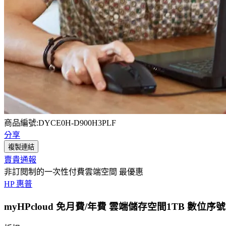
商品編號:DYCE0H-D900H3PLF
分享
複製連結
賣貴通報
非訂閱制的一次性付費雲端空間 最優惠
HP 惠普
myHPcloud 免月費/年費 雲端儲存空間1TB 數位序號