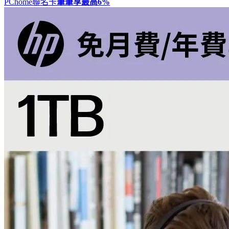
PChome聯名卡
筆筆享最高
6%