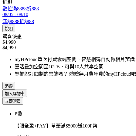
折扣
數位滿8888折888
08/05
-
08/10
滿$8888折$888
說明
驚喜優惠
$4,990
$4,990
myHPcloud單次付費雲端空間，智慧相簿自動做相片辨識
靈活疊加空間至10TB，可與10人共享空間
想擺脫訂閱制的雲端嗎？ 體驗無月費年費的myHPcloud
追蹤
加入購物車
立即購買
P幣
【限全盈+PAY】單筆滿$5000送100P幣