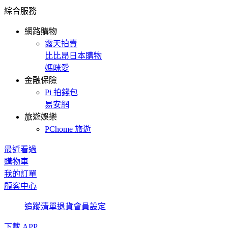
綜合服務
網路購物
露天拍賣
比比昂日本購物
媽咪愛
金融保險
Pi 拍錢包
易安網
旅遊娛樂
PChome 旅遊
最近看過
購物車
我的訂單
顧客中心
追蹤清單
退貨
會員設定
下載 APP