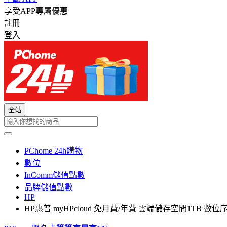
享受APP專屬優惠
註冊
登入
全站
PChome 24h購物
數位
InComm儲值點數
品牌儲值點數
HP
HP惠普 myHPcloud 免月費/年費 雲端儲存空間1TB 數位