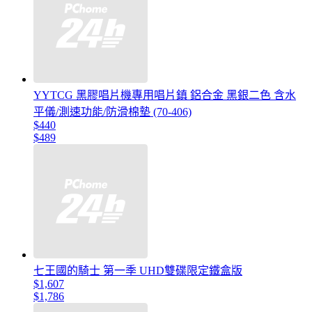
YYTCG 黑膠唱片機專用唱片鎮 鋁合金 黑銀二色 含水
平儀/測速功能/防滑棉墊 (70-406)
$440
$489
七王國的騎士 第一季 UHD雙碟限定鐵盒版
$1,607
$1,786