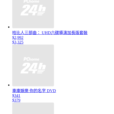
哈比人三部曲： UHD六碟導演加長版套裝
$2,992
$3,325
車庫娛樂 你的名字 DVD
$341
$379