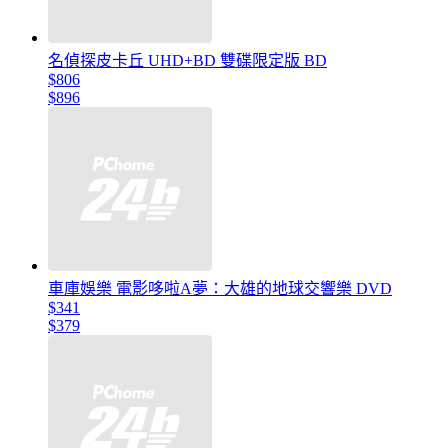
名偵探皮卡丘 UHD+BD 雙碟限定版 BD
$806
$896
車庫娛樂 電影哆啦A夢：大雄的地球交響樂 DVD
$341
$379