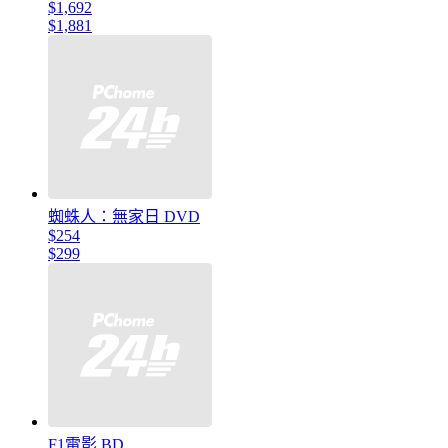
$1,692
$1,881
蜘蛛人：無家日 DVD
$254
$299
F1電影 BD