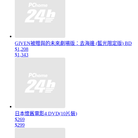
GIVEN被贈與的未來劇場版：去海邊 (藍光限定版) BD
$1,208
$1,343
日本懷舊電影4 DVD(10片裝)
$269
$299