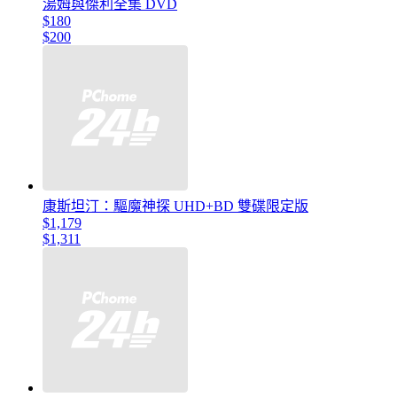
湯姆與傑利全集 DVD
$180
$200
康斯坦汀：驅魔神探 UHD+BD 雙碟限定版
$1,179
$1,311