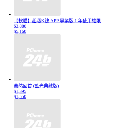
【軟體】起漲K線 APP 專業版 1 年使用權限
$3,880
$5,160
驀然回首 (藍光典藏版)
$1,395
$1,550