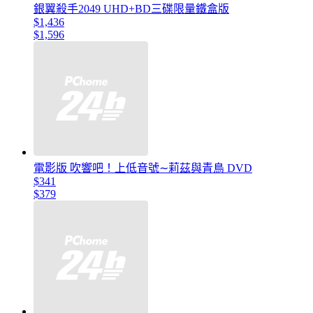
銀翼殺手2049 UHD+BD三碟限量鐵盒版
$1,436
$1,596
電影版 吹響吧！上低音號∼莉茲與青鳥 DVD
$341
$379