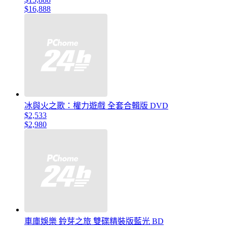
$16,888
冰與火之歌：權力遊戲 全套合輯版 DVD
$2,533
$2,980
車庫娛樂 鈴芽之旅 雙碟精裝版藍光 BD