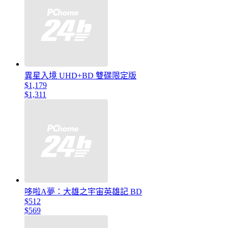
異星入境 UHD+BD 雙碟限定版
$1,179
$1,311
哆啦A夢：大雄之宇宙英雄記 BD
$512
$569