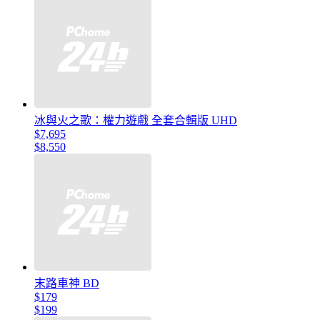
冰與火之歌：權力遊戲 全套合輯版 UHD
$7,695
$8,550
末路車神 BD
$179
$199