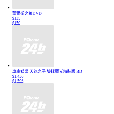
華爾街之狼DVD
$135
$150
車庫娛樂 天氣之子 雙碟藍光精裝版 BD
$1,436
$1,596