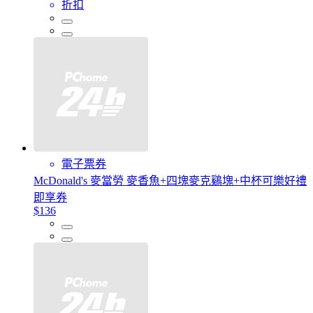
折扣
電子票券
McDonald's 麥當勞 麥香魚+四塊麥克鷄塊+中杯可樂好禮
即享券
$136