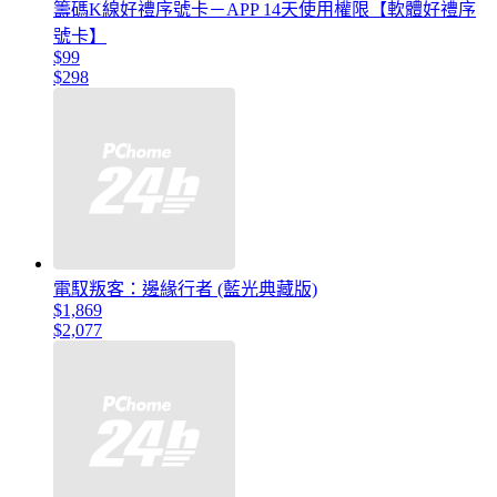
籌碼K線好禮序號卡－APP 14天使用權限【軟體好禮序
號卡】
$99
$298
電馭叛客：邊緣行者 (藍光典藏版)
$1,869
$2,077