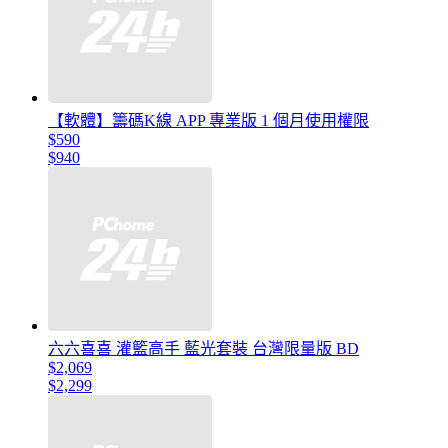
【軟體】籌碼K線 APP 專業版 1 個月使用權限
$590
$940
六六喜喜 灌籃高手 藍光套裝 台灣限量版 BD
$2,069
$2,299