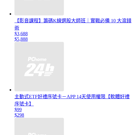
【影音課程】籌碼K線選股大師班｜實戰必備 10 大滾錢
術
$3,688
$5,888
主動式ETF好禮序號卡－APP 14天使用權限【軟體好禮
序號卡】
$99
$298