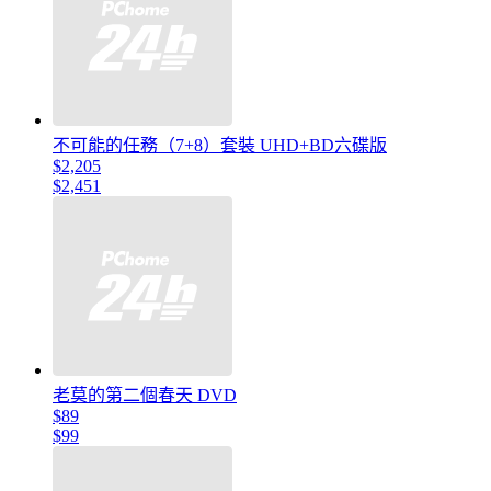
不可能的任務（7+8）套裝 UHD+BD六碟版
$2,205
$2,451
老莫的第二個春天 DVD
$89
$99