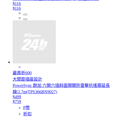
$116
$116
最高折600
大間距插座設計
PowerSync 群加 六開六插斜面開關防雷擊抗搖擺延長
線/2.7m(TPS366BN9027)
$499
$759
P幣
折扣