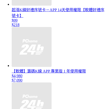
起漲K線好禮序號卡－APP 14天使用權限【軟體好禮序
號卡】
$99
$218
【軟體】籌碼K線 APP 專業版 1 年使用權限
$4,980
$7,090