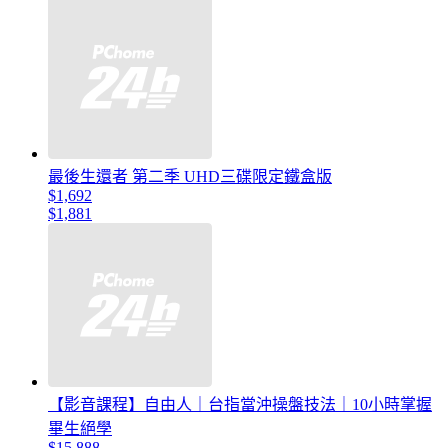
最後生還者 第二季 UHD三碟限定鐵盒版
$1,692
$1,881
【影音課程】自由人｜台指當沖操盤技法｜10小時掌握
畢生絕學
$15,888