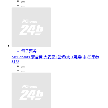
電子票券
McDonald's 麥當勞 大麥克+薯條(大)+可樂(中)即享券
$178