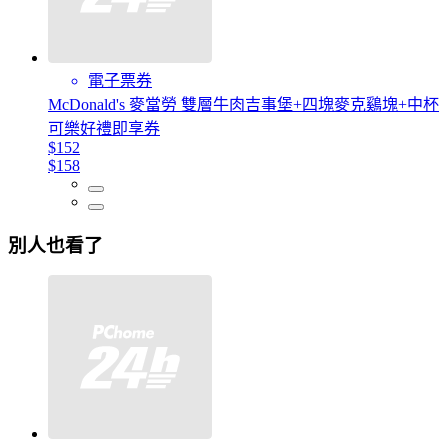
電子票券
McDonald's 麥當勞 雙層牛肉吉事堡+四塊麥克鷄塊+中杯
可樂好禮即享券
$152
$158
別人也看了