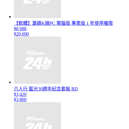
【軟體】籌碼K線PC 電腦版 專業版 1 年使用權限
$8,988
$20,690
六人行 藍光30週年紀念套裝 BD
$3,420
$3,800