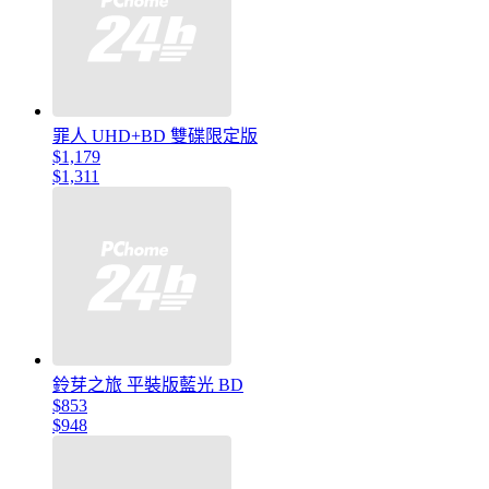
罪人 UHD+BD 雙碟限定版
$1,179
$1,311
鈴芽之旅 平裝版藍光 BD
$853
$948