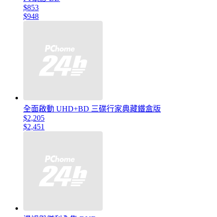
$853
$948
全面啟動 UHD+BD 三碟行家典藏鐵盒版
$2,205
$2,451