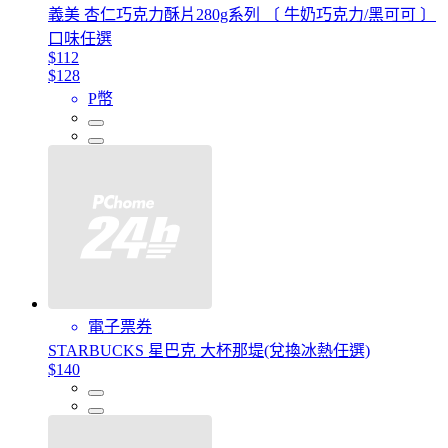
義美 杏仁巧克力酥片280g系列 〔 牛奶巧克力/黑可可 〕
口味任選
$112
$128
P幣
電子票券
STARBUCKS 星巴克 大杯那堤(兌換冰熱任選)
$140