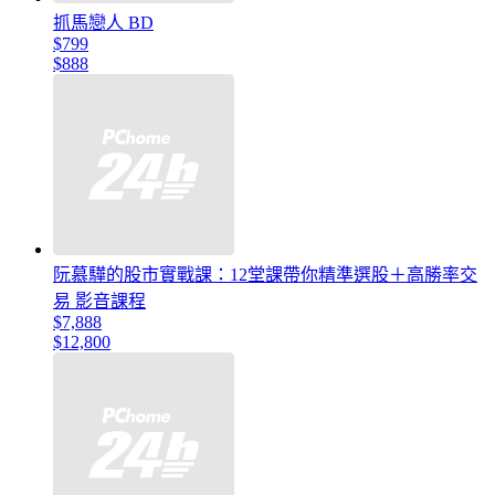
抓馬戀人 BD
$799
$888
阮慕驊的股市實戰課：12堂課帶你精準選股＋高勝率交
易 影音課程
$7,888
$12,800