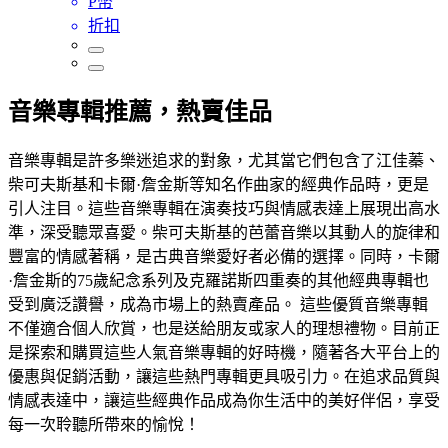
P幣
折扣
音樂專輯推薦，熱賣佳品
音樂專輯是許多樂迷追求的對象，尤其當它們包含了江佳蓁、
柴可夫斯基和卡爾·詹金斯等知名作曲家的經典作品時，更是
引人注目。這些音樂專輯在演奏技巧與情感表達上展現出高水
準，深受聽眾喜愛。柴可夫斯基的芭蕾音樂以其動人的旋律和
豐富的情感著稱，是古典音樂愛好者必備的選擇。同時，卡爾
·詹金斯的75歲紀念系列及克羅諾斯四重奏的其他經典專輯也
受到廣泛讚譽，成為市場上的熱賣產品。 這些優質音樂專輯
不僅適合個人欣賞，也是送給朋友或家人的理想禮物。目前正
是探索和購買這些人氣音樂專輯的好時機，隨著各大平台上的
優惠與促銷活動，讓這些熱門專輯更具吸引力。在追求品質與
情感表達中，讓這些經典作品成為你生活中的美好伴侶，享受
每一次聆聽所帶來的愉悅！