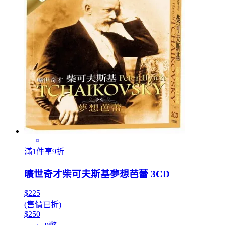
滿1件享9折
曠世奇才柴可夫斯基夢想芭蕾 3CD
$225
(售價已折)
$250