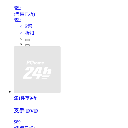
$89
(售價已折)
$99
P幣
折扣
滿1件享9折
叉手 DVD
$89