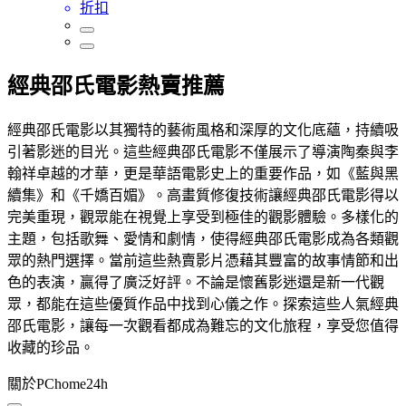
折扣
經典邵氏電影熱賣推薦
經典邵氏電影以其獨特的藝術風格和深厚的文化底蘊，持續吸
引著影迷的目光。這些經典邵氏電影不僅展示了導演陶秦與李
翰祥卓越的才華，更是華語電影史上的重要作品，如《藍與黑
續集》和《千嬌百媚》。高畫質修復技術讓經典邵氏電影得以
完美重現，觀眾能在視覺上享受到極佳的觀影體驗。多樣化的
主題，包括歌舞、愛情和劇情，使得經典邵氏電影成為各類觀
眾的熱門選擇。當前這些熱賣影片憑藉其豐富的故事情節和出
色的表演，贏得了廣泛好評。不論是懷舊影迷還是新一代觀
眾，都能在這些優質作品中找到心儀之作。探索這些人氣經典
邵氏電影，讓每一次觀看都成為難忘的文化旅程，享受您值得
收藏的珍品。
關於PChome24h