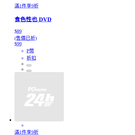
滿1件享9折
食色性也 DVD
$89
(售價已折)
$99
P幣
折扣
滿1件享9折