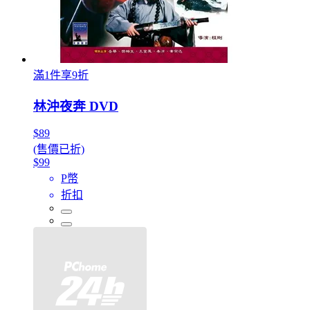
滿1件享9折
林沖夜奔 DVD
$89
(售價已折)
$99
P幣
折扣