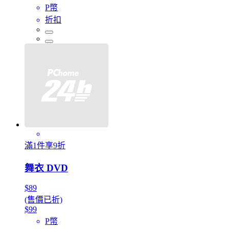
P幣
折扣
滿1件享9折
舞衣 DVD
$89
(售價已折)
$99
P幣