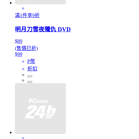
滿1件享9折
明月刀雪夜殲仇 DVD
$89
(售價已折)
$99
P幣
折扣