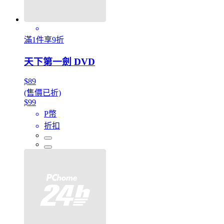
滿1件享9折
天下第一劍 DVD
$89
(售價已折)
$99
P幣
折扣