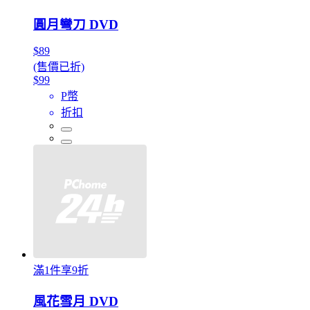
圓月彎刀 DVD
$89
(售價已折)
$99
P幣
折扣
滿1件享9折
風花雪月 DVD