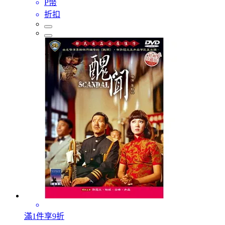
P幣
折扣
滿1件享9折