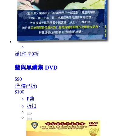
滿1件享9折
藍與黑續集 DVD
$90
(售價已折)
$100
P幣
折扣