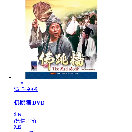
滿1件享9折
佛跳牆 DVD
$89
(售價已折)
$99