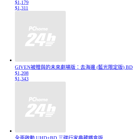
$1,179
$1,311
GIVEN被贈與的未來劇場版：去海邊 (藍光限定版) BD
$1,208
$1,343
全面啟動 UHD+BD 三碟行家典藏鐵盒版