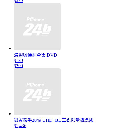
$379
湯姆與傑利全集 DVD
$180
$200
銀翼殺手2049 UHD+BD三碟限量鐵盒版
$1,436