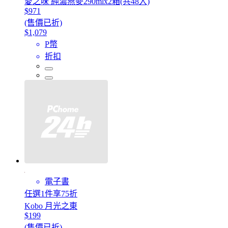
愛之味 純濃燕麥290mlx2箱(共48入)
$971
(售價已折)
$1,079
P幣
折扣
電子書
任選1件享75折
Kobo 月光之東
$199
(售價已折)