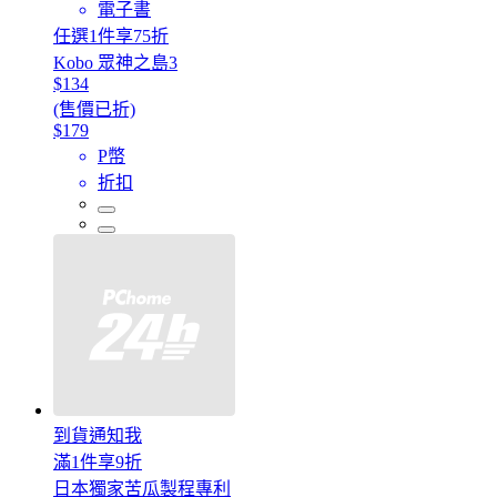
電子書
任選1件享75折
Kobo 眾神之島3
$134
(售價已折)
$179
P幣
折扣
到貨通知我
滿1件享9折
日本獨家苦瓜製程專利