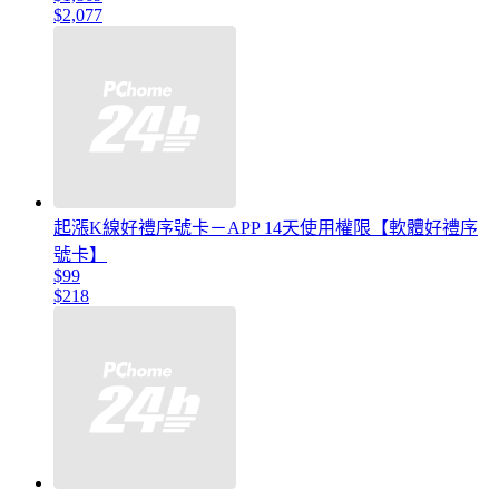
$2,077
起漲K線好禮序號卡－APP 14天使用權限【軟體好禮序
號卡】
$99
$218