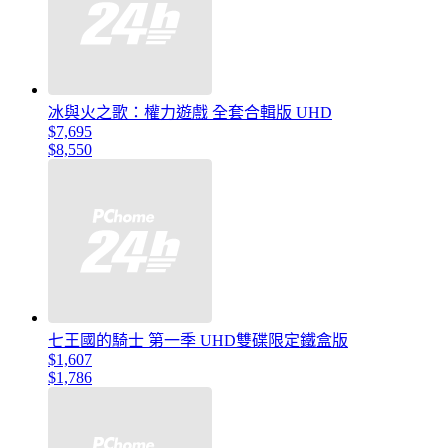
冰與火之歌：權力遊戲 全套合輯版 UHD
$7,695
$8,550
七王國的騎士 第一季 UHD雙碟限定鐵盒版
$1,607
$1,786