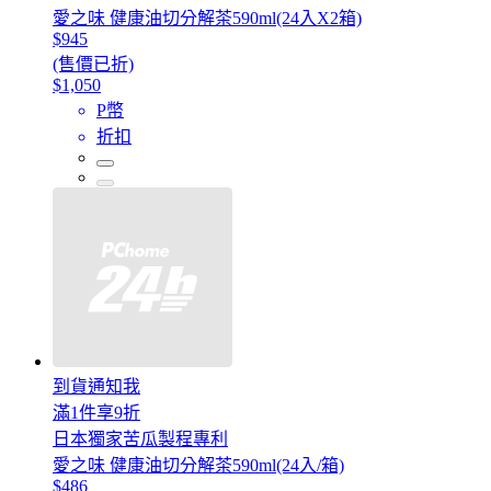
愛之味 健康油切分解茶590ml(24入X2箱)
$945
(售價已折)
$1,050
P幣
折扣
到貨通知我
滿1件享9折
日本獨家苦瓜製程專利
愛之味 健康油切分解茶590ml(24入/箱)
$486