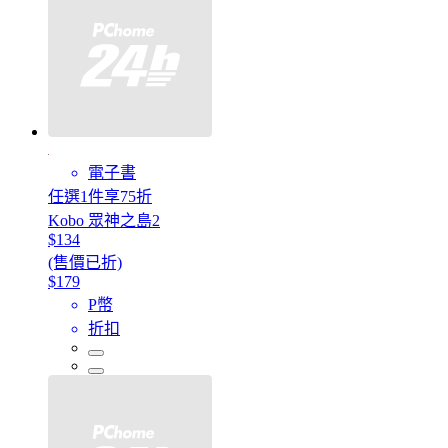
電子書
任選1件享75折
Kobo 眾神之島2
$134
(售價已折)
$179
P幣
折扣