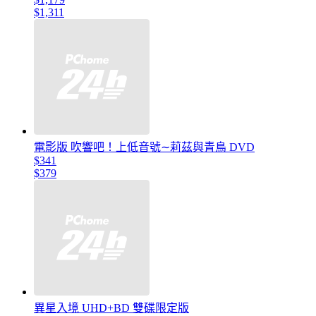
$1,311
電影版 吹響吧！上低音號∼莉茲與青鳥 DVD
$341
$379
異星入境 UHD+BD 雙碟限定版