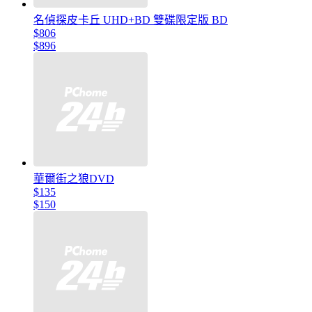
名偵探皮卡丘 UHD+BD 雙碟限定版 BD
$806
$896
華爾街之狼DVD
$135
$150