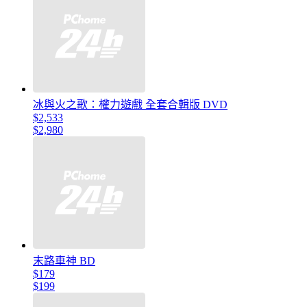
冰與火之歌：權力遊戲 全套合輯版 DVD
$2,533
$2,980
末路車神 BD
$179
$199