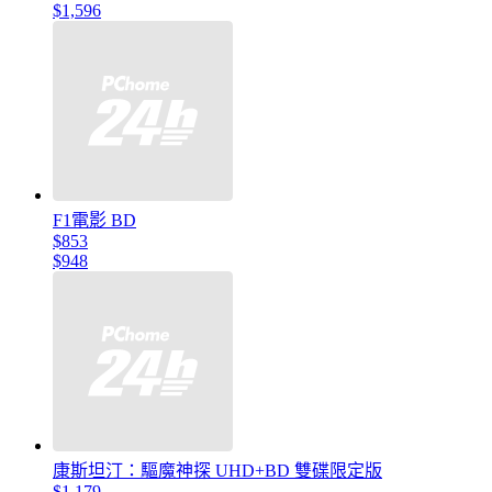
$1,596
F1電影 BD
$853
$948
康斯坦汀：驅魔神探 UHD+BD 雙碟限定版
$1,179