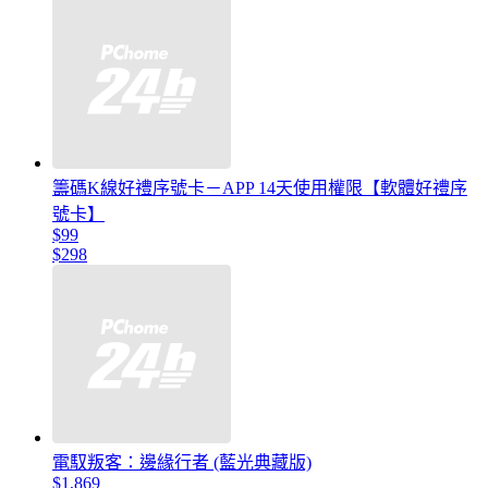
籌碼K線好禮序號卡－APP 14天使用權限【軟體好禮序
號卡】
$99
$298
電馭叛客：邊緣行者 (藍光典藏版)
$1,869