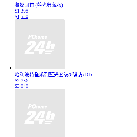
驀然回首 (藍光典藏版)
$1,395
$1,550
哈利波特全系列藍光套裝(8碟裝) BD
$2,736
$3,040