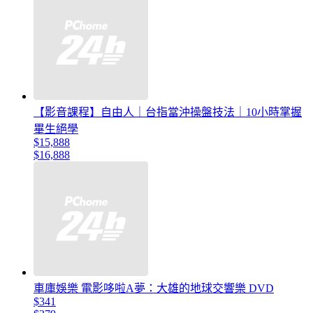
【影音課程】自由人｜台指當沖操盤技法｜10小時掌握
畢生絕學
$15,888
$16,888
車庫娛樂 電影哆啦A夢：大雄的地球交響樂 DVD
$341