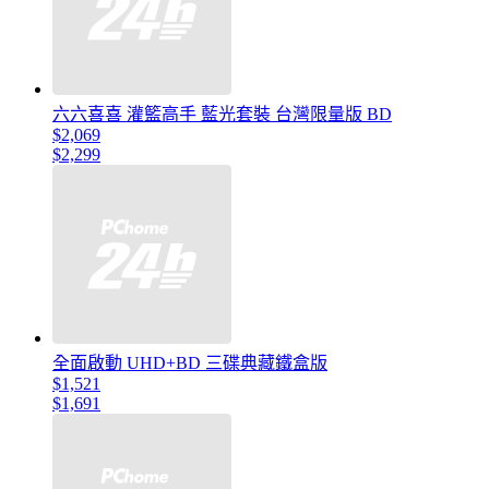
六六喜喜 灌籃高手 藍光套裝 台灣限量版 BD
$2,069
$2,299
全面啟動 UHD+BD 三碟典藏鐵盒版
$1,521
$1,691