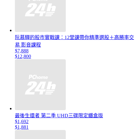
阮慕驊的股市實戰課：12堂課帶你精準選股＋高勝率交
易 影音課程
$7,888
$12,800
最後生還者 第二季 UHD三碟限定鐵盒版
$1,692
$1,881