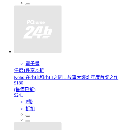
電子書
任選1件享75折
Kobo 在小山和小山之間：故事大爆炸年度首獎之作
$180
(售價已折)
$241
P幣
折扣