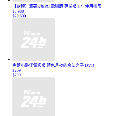
【軟體】籌碼K線PC 電腦版 專業版 1 年使用權限
$8,988
$20,690
角落小夥伴電影版:藍色月夜的魔法之子 DVD
$269
$299