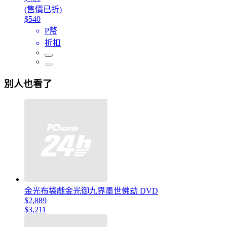
(售價已折)
$540
P幣
折扣
別人也看了
金光布袋戲金光御九界墨世佛劫 DVD
$2,889
$3,211