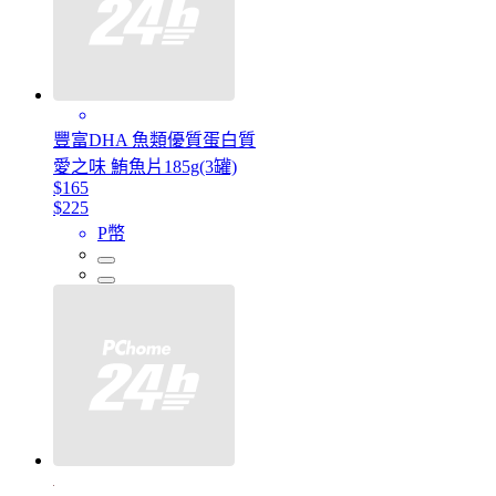
豐富DHA 魚類優質蛋白質
愛之味 鮪魚片185g(3罐)
$165
$225
P幣