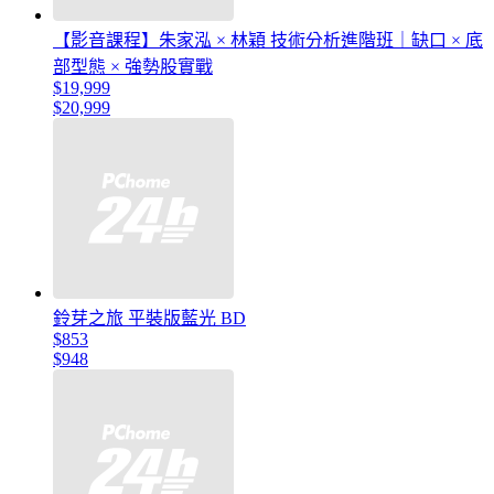
【影音課程】朱家泓 × 林穎 技術分析進階班｜缺口 × 底
部型態 × 強勢股實戰
$19,999
$20,999
鈴芽之旅 平裝版藍光 BD
$853
$948