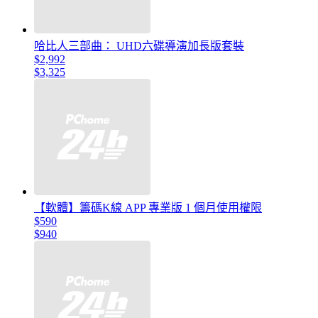
哈比人三部曲： UHD六碟導演加長版套裝
$2,992
$3,325
【軟體】籌碼K線 APP 專業版 1 個月使用權限
$590
$940