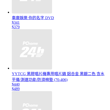
車庫娛樂 你的名字 DVD
$341
$379
YYTCG 黑膠唱片機專用唱片鎮 鋁合金 黑銀二色 含水
平儀/測速功能/防滑棉墊 (70-406)
$440
$489