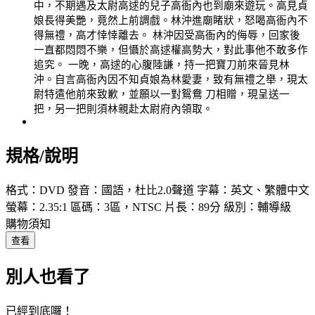
中，不期遇及太尉高逑的兒子高衙內也到廟來遊玩。高見貞
娘長得美艷，竟然上前調戲。林沖進廟睹狀，怒喝高衙內不
得無禮，高才悻悻離去。 林沖因受高衙內的侮辱，回家後
一直都悶悶不樂，但懾於高逑權高勢大，對此事他不敢多作
追究。 一晚，高逑的心腹陸謙，持一把寶刀前來晉見林
沖。自言高衙內因不知貞娘為林愛妻，致有無禮之舉，現太
尉特遣他前來致歉，並願以一對鴛鴦 刀相贈，現呈送一
把，另一把則須林親赴太尉府內領取。
規格/說明
格式：DVD 發音：國語，杜比2.0聲道 字幕：英文、繁體中文
螢幕：2.35:1 區碼：3區，NTSC 片長：89分 級別：輔導級
購物須知
查看
別人也看了
已經到底囉！