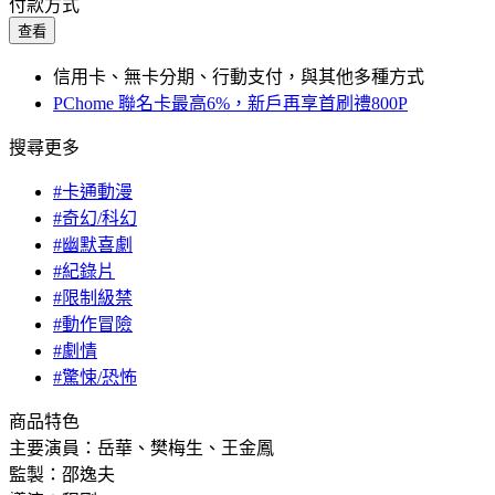
付款方式
查看
信用卡、無卡分期、行動支付，與其他多種方式
PChome 聯名卡最高6%，新戶再享首刷禮800P
搜尋更多
#卡通動漫
#奇幻/科幻
#幽默喜劇
#紀錄片
#限制級禁
#動作冒險
#劇情
#驚悚/恐怖
商品特色
主要演員：岳華、樊梅生、王金鳳
監製：邵逸夫