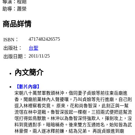
導演：程剛
助導：蕭榮
商品詳情
4717482426575
ISBN：
出版社：
台聖
2011/11/25
出版日期：
內文簡介
【影片內容】
宋朝八十萬禁軍教頭林沖，偕同妻子貞娘等前往東岳廟進
香，聞廟前菓林內人聲擾嚷，乃叫貞娘等先行進廟，自己則
逕入林裡察看究竟。 原來，花和尚魯智深，此刻正與一幫
流氓在林中混戰。魯智深拔起一棵樹，三招兩式便把這幫流
氓打得如鳥獸散。林沖以為魯智深恃強欺人，揮劍攻上，沒
料到竟遇對手，暗暗稱奇。後來雙方互通姓名，始知皆為武
林豪傑，兩人遂冰釋前嫌，結為兄弟。 再說貞娘進到廟