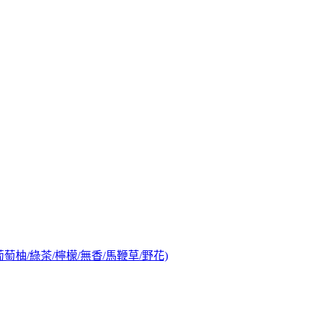
/葡萄柚/綠茶/檸檬/無香/馬鞭草/野花)