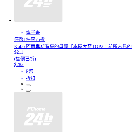
電子書
任選1件享75折
Kobo 阿爾卑斯看臺的母親【本屋大賞TOP2，前所未
$211
(售價已折)
$282
P幣
折扣