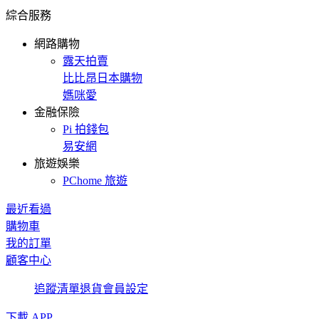
綜合服務
網路購物
露天拍賣
比比昂日本購物
媽咪愛
金融保險
Pi 拍錢包
易安網
旅遊娛樂
PChome 旅遊
最近看過
購物車
我的訂單
顧客中心
追蹤清單
退貨
會員設定
下載 APP