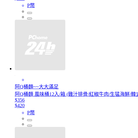
P幣
阿Q桶麵~~大大滿足
阿Q桶麵 風味桶12入/箱 (雞汁排骨/紅椒牛肉/生猛海鮮/韓
$356
$420
P幣