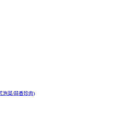
式泡菜/蒜香珍肉)