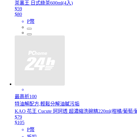
茶裏王 日式綠茶600ml(4入)
$59
$80
P幣
最高折100
特油解配方,輕鬆分解油膩污垢
KAO 花王 Cucute 珂珂透 超濃縮洗碗精220ml(柑橘/葡萄
$79
$105
P幣
折扣