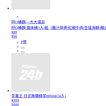
阿Q桶麵~~大大滿足
阿Q桶麵 風味桶3入/組（雞汁排骨/紅椒牛肉/生猛海鮮/韓
$89
$99
P幣
茶裏王 日式無糖綠茶600ml(24入)
$399
$480