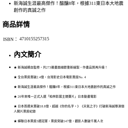
新海誠生涯最高傑作！醞釀8年，根據311東日本大地震
創作的真誠之作
商品詳情
4710155257315
ISBN：
內文簡介
★ 新海誠親自監修，共273幕畫面細節重新繪製，作畫品質再升級！
★ 全台票房賣破2.4億，台灣影史日本電影賣座No. 4
★ 新海誠生涯最高傑作！醞釀8年，根據311東日本大地震創作的真誠之作
★ 20年來唯一正式入選「柏林影展主競賽片」日本動畫電影
★ 日本首週末賣破18.8億，超越《你的名字。》《天氣之子》打破新海誠導演個
人開片票房紀錄
★ 蟬聯日本票房3週冠軍，票房突破147億，觀影人數破千萬人次