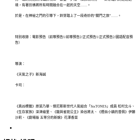
境，有著彷彿將所有時間融合在一起的天空……。
於是，在神祕之門的引導下，鈴芽踏上了一段奇妙的“關門之旅”……。
特別收錄：電影預告（前導預告1/前導預告2/正式預告1/正式預告2/國語配音預
告）
導演：
《天氣之子》新海誠
卡司：
《真凶標籤》原菜乃華、傑尼斯新世代人氣組合「SixTONES」成員 松村北斗、
《生存家族》深津繪里、《龍與雀斑公主》染谷將太、《煙囪小鎮的普佩》伊藤
沙莉、《劇場版 五等分的新娘》花澤香菜