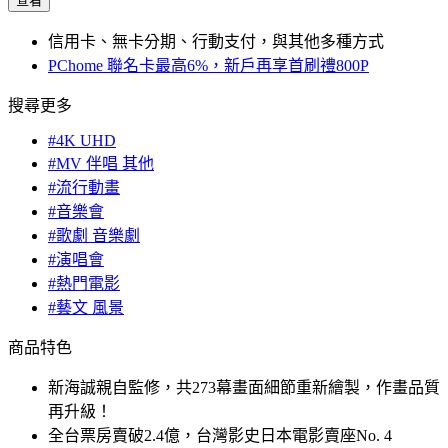
查看
信用卡、無卡分期、行動支付，與其他多種方式
PChome 聯名卡最高6%，新戶再享首刷禮800P
搜尋更多
#4K UHD
#MV 伴唱 其他
#流行動畫
#音樂會
#歌劇 音樂劇
#演唱會
#熱門電影
#藝文 風景
商品特色
新海誠親自監修，共273幕畫面細節重新繪製，作畫品質
再升級！
全台票房賣破2.4億，台灣影史日本電影賣座No. 4