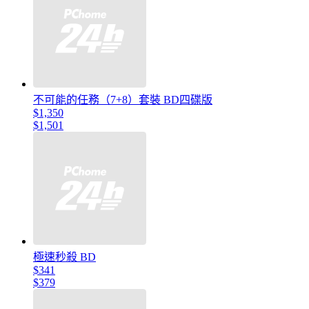
不可能的任務（7+8）套裝 BD四碟版
$1,350
$1,501
極速秒殺 BD
$341
$379