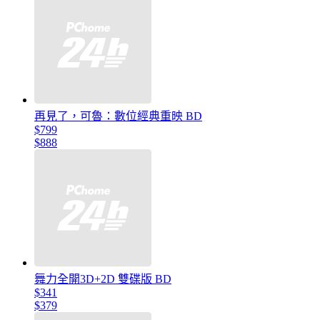
再見了，可魯：數位經典重映 BD
$799
$888
舞力全開3D+2D 雙碟版 BD
$341
$379