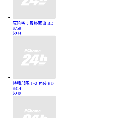
厲陰宅：最終聖事 BD
$759
$844
特種部隊 1+2 套裝 BD
$314
$349