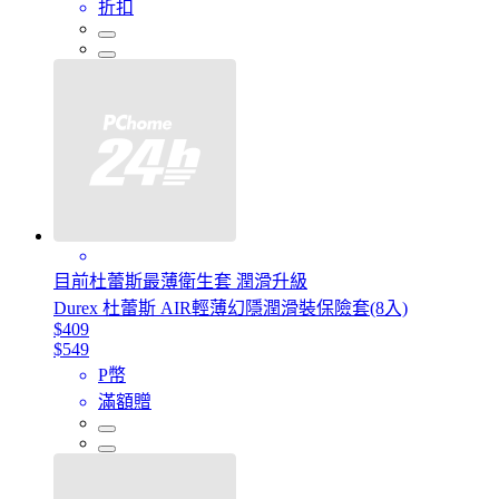
折扣
目前杜蕾斯最薄衛生套 潤滑升級
Durex 杜蕾斯 AIR輕薄幻隱潤滑裝保險套(8入)
$409
$549
P幣
滿額贈