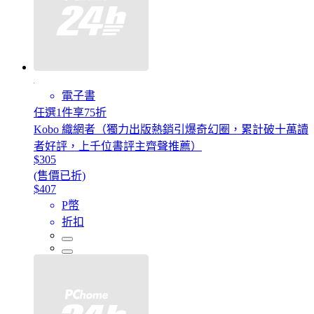
電子書
任選1件享75折
Kobo 織網者（獨力出版熱銷引爆奇幻圈，累計破十萬讀
者好評，上千位書評主齊聲推薦）
$305
(售價已折)
$407
P幣
折扣