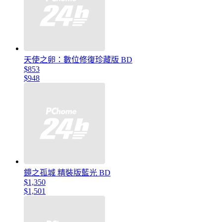
天使之卵：數位修復珍藏版 BD
$853
$948
鏡之孤城 精裝版藍光 BD
$1,350
$1,501