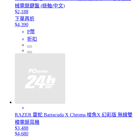
械電競鍵盤 (綠軸/中文)
$2,188
下單再折
$4,390
P幣
折扣
RAZER 雷蛇 Barracuda X Chroma 梭魚X 幻彩版 無線雙
模電競耳機
$3,488
$4,680