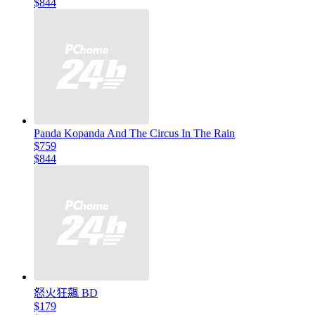
$844
Panda Kopanda And The Circus In The Rain
$759
$844
怒火狂飆 BD
$179