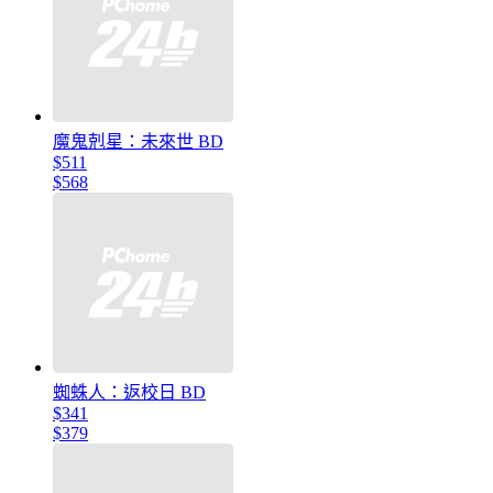
魔鬼剋星：未來世 BD
$511
$568
蜘蛛人：返校日 BD
$341
$379