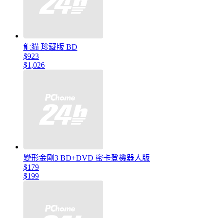
龍貓 珍藏版 BD
$923
$1,026
變形金剛3 BD+DVD 密卡登機器人版
$179
$199