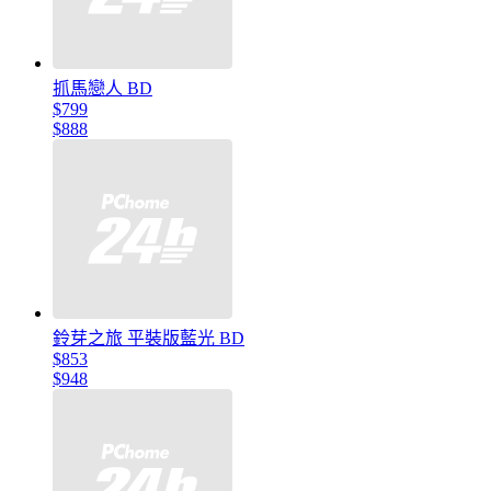
抓馬戀人 BD
$799
$888
鈴芽之旅 平裝版藍光 BD
$853
$948