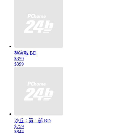
極盜戰 BD
$359
$399
沙丘：第二部 BD
$759
$844