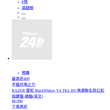
P幣
滿額贈
預購
最高折400
手握共鳴之力
RAZER 雷蛇 BlackWidow V4 TKL HS 鳴潮聯名款幻彩
版鍵盤-橘軸(英文)
$6,990
下單再折