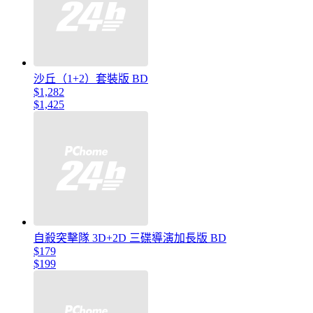
沙丘（1+2）套裝版 BD
$1,282
$1,425
自殺突擊隊 3D+2D 三碟導演加長版 BD
$179
$199