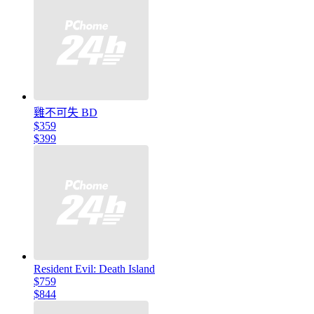
雞不可失 BD
$359
$399
Resident Evil: Death Island
$759
$844