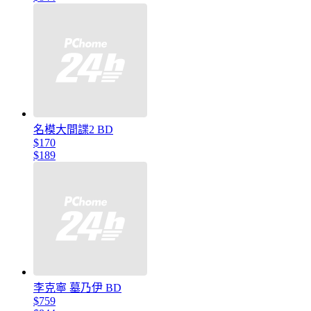
名模大間諜2 BD
$170
$189
李克寧 墓乃伊 BD
$759