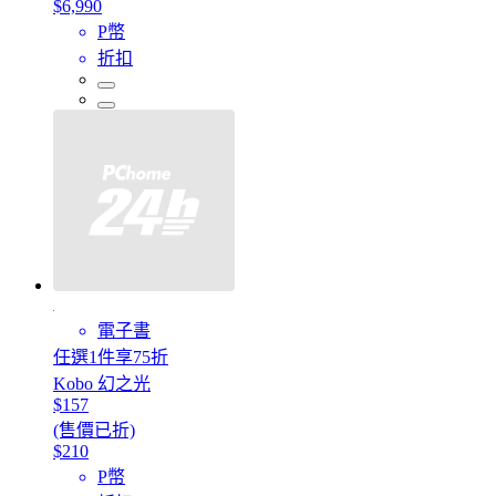
$6,990
P幣
折扣
電子書
任選1件享75折
Kobo 幻之光
$157
(售價已折)
$210
P幣