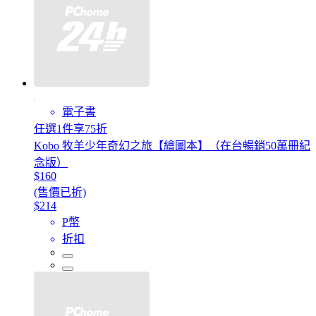
電子書
任選1件享75折
Kobo 牧羊少年奇幻之旅【繪圖本】（在台暢銷50萬冊紀
念版）
$160
(售價已折)
$214
P幣
折扣