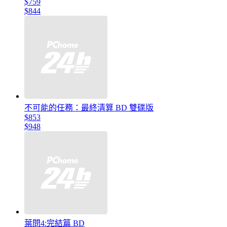
$759
$844
不可能的任務：最終清算 BD 雙碟版
$853
$948
葉問4:完結篇 BD