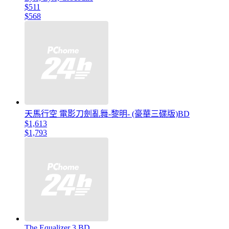
$511
$568
天馬行空 電影刀劍亂舞-黎明- (豪華三碟版)BD
$1,613
$1,793
The Equalizer 3 BD