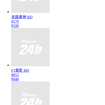
末路車神 BD
$179
$199
F1電影 BD
$853
$948