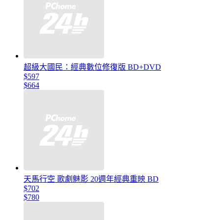
超級大國民：經典數位修復版 BD+DVD
$597
$664
天馬行空 歌劇魅影 20週年經典重映 BD
$702
$780