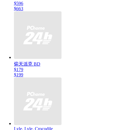
$596
$663
偷天派克 BD
$179
$199
Lyle, Lyle, Crocodile