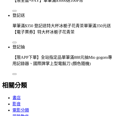
【限全盈+PAY】單筆滿$5000送100P幣
登記送
單筆滿$350 登記送特大杯冰梔子花青茶單筆滿350元送
【電子票券】特大杯冰梔子花青茶
登記抽
【限APP下單】全站指定品單筆滿888元抽Mio gogoro專
用記錄器、國際牌掌上型電鬍刀 (顏色隨機)
相關分類
書店
影音
電影分類