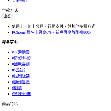
冒險動作
付款方式
查看
信用卡、無卡分期、行動支付，與其他多種方式
PChome 聯名卡最高6%，新戶再享首刷禮800P
搜尋更多
#卡通動漫
#奇幻/科幻
#幽默喜劇
#紀錄片
#限制級禁
#動作冒險
#劇情
#驚悚/恐怖
商品特色