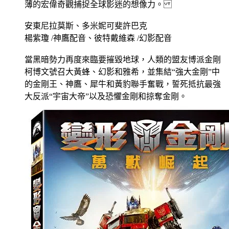
薄的宏偉奇觀捕捉全球影迷的想像力。
安東尼拉莫斯、多米妮可斐許巴克
楊紫瓊 /神鷹配音、彼特戴維森 /幻影配音
當黑暗勢力再度來臨要摧毀地球，人類的盟友博派金剛
柯博文號召大黃蜂、幻影和雅希，並集結“強大金剛”中
的金剛王、神鷹、犀牛和黃豹聯手奮戰，誓死抵抗最強
大反派“宇宙大帝”以及恐懼金剛和掠奪金剛。