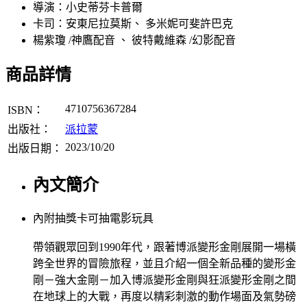
導演：小史蒂芬卡普爾
卡司：安東尼拉莫斯、 多米妮可斐許巴克
楊紫瓊 /神鷹配音 、 彼特戴維森 /幻影配音
商品詳情
4710756367284
ISBN：
出版社：
派拉蒙
2023/10/20
出版日期：
內文簡介
內附抽獎卡可抽電影玩具
帶領觀眾回到1990年代，跟著博派變形金剛展開一場橫
跨全世界的冒險旅程，並且介紹一個全新品種的變形金
剛－強大金剛－加入博派變形金剛與狂派變形金剛之間
在地球上的大戰，再度以精彩刺激的動作場面及氣勢磅