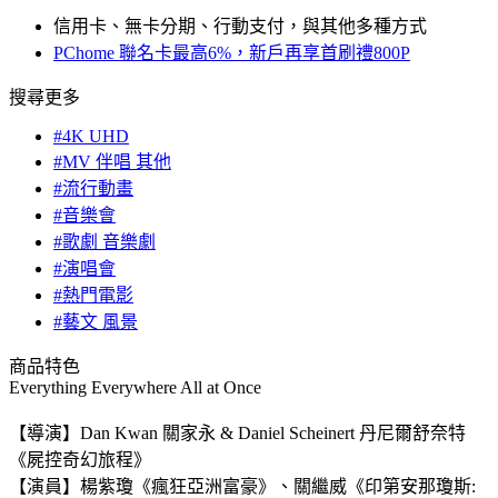
信用卡、無卡分期、行動支付，與其他多種方式
PChome 聯名卡最高6%，新戶再享首刷禮800P
搜尋更多
#4K UHD
#MV 伴唱 其他
#流行動畫
#音樂會
#歌劇 音樂劇
#演唱會
#熱門電影
#藝文 風景
商品特色
Everything Everywhere All at Once
【導演】Dan Kwan 關家永 & Daniel Scheinert 丹尼爾舒奈特
《屍控奇幻旅程》
【演員】楊紫瓊《瘋狂亞洲富豪》、關繼威《印第安那瓊斯: