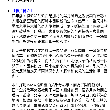
【影片簡介】
四年前，博派和狂派在芝加哥的黑月風暴之戰後銷聲匿跡，
人類在斷壁殘垣的廢墟中開啟新的生命。然而，一群天才科
學家與掌握大權的商人準備連成一氣，透過芝加哥的那場戰
役打破壁壘，研發出一套難以被駕馭的全新技術。與此同
時，地球正遭受一個古老而強大的變形金剛所威脅，一場關
乎自由與奴役的正邪決戰一觸即發。
馬克華柏格在片中將飾演一位父親，無意間買了一輛廢棄的
破卡車，在修理過程中不小心救活這些破銅爛鐵，才發現這
是休眠中的柯博文，而大黃蜂在片中則像是華伯格的另一個
兒子。也因為如此，原來被他拿來作實驗的卡車，引來了人
類大反派和霸天虎兩派惡勢力，將他和女兒的生活搞得一團
亂。
本片採用IMAX攝影機拍攝部分場景，而為了開創新的局
面，全片故事背景搬到了中國，劇組花費一個多月的時間在
香港、重慶、北京、天津取景拍攝，片中也將出現各種港島
地標，如政府總部、中銀大廈及會展中心等。為了搭上這波
變形金剛潮，重慶武隆景區耗資人民幣1,000萬元，讓武隆