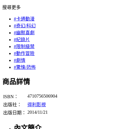
搜尋更多
#卡通動漫
#奇幻/科幻
#幽默喜劇
#紀錄片
#限制級禁
#動作冒險
#劇情
#驚悚/恐怖
商品詳情
4710756506904
ISBN：
出版社：
得利影視
2014/11/21
出版日期：
內文簡介