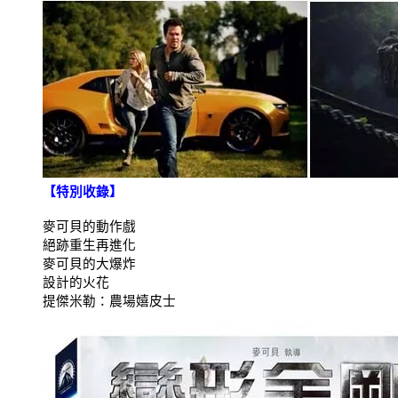
【特別收錄】
麥可貝的動作戲
絕跡重生再進化
麥可貝的大爆炸
設計的火花
提傑米勒：農場嬉皮士