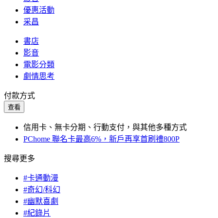
優惠活動
采昌
書店
影音
電影分類
劇情思考
付款方式
查看
信用卡、無卡分期、行動支付，與其他多種方式
PChome 聯名卡最高6%，新戶再享首刷禮800P
搜尋更多
#卡通動漫
#奇幻/科幻
#幽默喜劇
#紀錄片