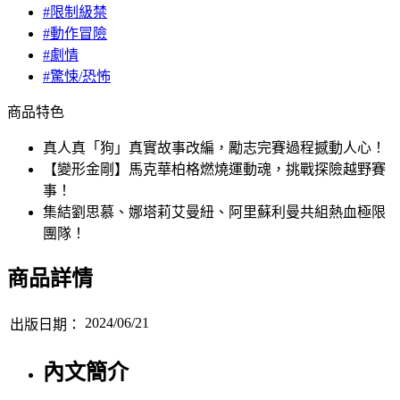
#限制級禁
#動作冒險
#劇情
#驚悚/恐怖
商品特色
真人真「狗」真實故事改編，勵志完賽過程撼動人心！
【變形金剛】馬克華柏格燃燒運動魂，挑戰探險越野賽
事！
集結劉思慕、娜塔莉艾曼紐、阿里蘇利曼共組熱血極限
團隊！
商品詳情
2024/06/21
出版日期：
內文簡介