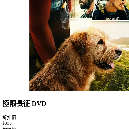
極限長征 DVD
折扣價
$305