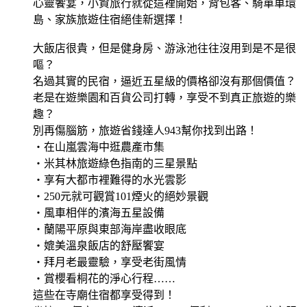
心靈饗宴，小資旅行就從這裡開始，背包客、騎單車環
島、家族旅遊住宿絕佳新選擇！
大飯店很貴，但是健身房、游泳池往往沒用到是不是很
嘔？
名過其實的民宿，逼近五星級的價格卻沒有那個價值？
老是在遊樂園和百貨公司打轉，享受不到真正旅遊的樂
趣？
別再傷腦筋，旅遊省錢達人943幫你找到出路！
‧在山嵐雲海中逛農產市集
‧米其林旅遊綠色指南的三星景點
‧享有大都市裡難得的水光雲影
‧250元就可觀賞101煙火的絕妙景觀
‧風車相伴的濱海五星設備
‧蘭陽平原與東部海岸盡收眼底
‧媲美溫泉飯店的舒壓饗宴
‧拜月老最靈驗，享受老街風情
‧賞櫻看桐花的淨心行程……
這些在寺廟住宿都享受得到！