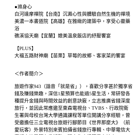
●滌身心
白河達摩禪院【台南】沉澱心性與體驗自然生機的禪境
美濃一本書道院【高雄】在雅緻的建築中，享受心靈藥
浴
礁溪協天廟【宜蘭】媲美溫泉飯店的紓壓饗宴
【PLUS】
大福五路財神廟【苗栗】草莓的故鄉、客家菜的饗宴
＜作者簡介＞
旅遊作家943（諧音「就是省」），喜歡分享甚於獨享省
錢及賺錢樂趣，深信1星預算也能過5星生活，常研發各
種提升金錢與時間效益的創意訣竅，立志推廣省錢深度
旅行，並因此常應邀至東森電視台、TVBS、行政院衛
生署與母校台灣大學通識課程等單位開講分享經驗，曾
受邀擔任三立電視台旅遊行腳節目《世界那麼大》（前
愛玩客）外景特別來賓拍攝省錢旅行專輯、中華電信大