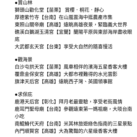
●賞山林
獅頭山勸化堂【苗栗】 賞櫻．桐花．靜心
厚德紫竹寺【台南】在山嵐雲海中逛農產市集
東照山關帝廟【高雄】遠眺高雄夜景，緊臨義大世界
礁溪白鵝湖玉清宮【宜蘭】蘭陽平原與東部海岸盡收眼
底
大武都玄天宮【台東】享受大自然的隨喜慢活
●觀海景
白沙屯拱天宮【苗栗】風車相伴的濱海五星香客大樓
覆鼎金保安宮【高雄】大都市裡難得的水光雲影
旗津天后宮【高雄】遠眺西子灣、英國領事館
●求保庇
鹿港天后宮【彰化】拜月老最靈驗，享受老街風情
鹿耳門聖母廟【台南】參觀遠東第一媽祖廟，大啖台南
小吃
南鯤鯓代天府【台南】米其林旅遊綠色指南的三星景點
內門順賢宮【高雄】大為驚豔的六星級香客大樓