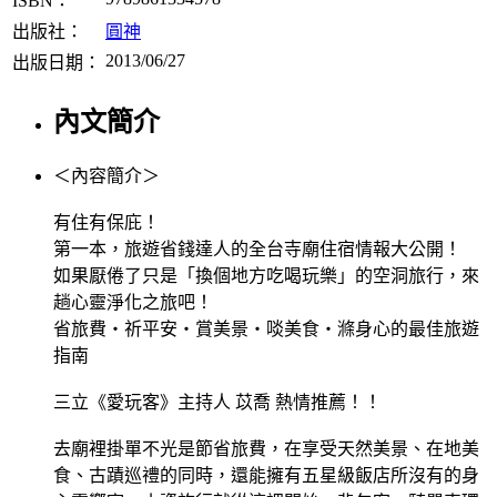
ISBN：
出版社：
圓神
2013/06/27
出版日期：
內文簡介
＜內容簡介＞
有住有保庇！
第一本，旅遊省錢達人的全台寺廟住宿情報大公開！
如果厭倦了只是「換個地方吃喝玩樂」的空洞旅行，來
趟心靈淨化之旅吧！
省旅費‧祈平安‧賞美景‧啖美食‧滌身心的最佳旅遊
指南
三立《愛玩客》主持人 苡喬 熱情推薦！！
去廟裡掛單不光是節省旅費，在享受天然美景、在地美
食、古蹟巡禮的同時，還能擁有五星級飯店所沒有的身