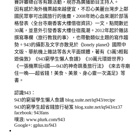
賽評審總召等有趣活動，現亦為廣播節目主持人。
因有感於海外機票越來越便宜，不忍心美麗台灣步上鄰
國民眾寧可出國旅行的後塵，2008年她心血來潮於部落
格發表〈全台寺廟香客大樓借宿資訊〉一文，點閱數近
30萬，並意外引發香客大樓住宿風潮。2012年起於雜誌
撰寫專欄〈旅行教我的事〉，也帶動類似主題的寫作趨
勢。943的攝影及文字亦散見於《lonely planet》國際中
文版、華航機上雜誌等各大平面媒體，著有《3萬5輕鬆
遊倫敦》《943窮學生懶人食譜》《10萬元環遊世界》
《一張機票玩6國──943的神奇跳蚤旅行法》《來去寺廟
住一晚──超省錢！美食、美景、身心靈一次滿足》等
書。
認識943：
943的窮留學生懶人食譜 blog.xuite.net/iq943/recipe
943的窮學生超省錢旅行祕笈 blog.xuite.net/iq943/ez37
facebook: 943fans
噗浪: www.plurk.com/943
Google+: gplus.to/943