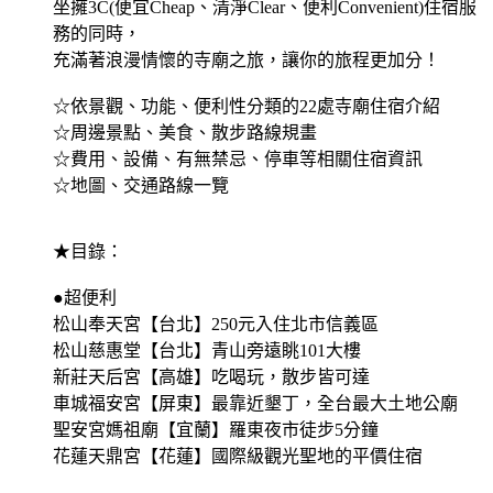
坐擁3C(便宜Cheap、清淨Clear、便利Convenient)住宿服
務的同時，
充滿著浪漫情懷的寺廟之旅，讓你的旅程更加分！
☆依景觀、功能、便利性分類的22處寺廟住宿介紹
☆周邊景點、美食、散步路線規畫
☆費用、設備、有無禁忌、停車等相關住宿資訊
☆地圖、交通路線一覽
★目錄：
●超便利
松山奉天宮【台北】250元入住北市信義區
松山慈惠堂【台北】青山旁遠眺101大樓
新莊天后宮【高雄】吃喝玩，散步皆可達
車城福安宮【屏東】最靠近墾丁，全台最大土地公廟
聖安宮媽祖廟【宜蘭】羅東夜市徒步5分鐘
花蓮天鼎宮【花蓮】國際級觀光聖地的平價住宿