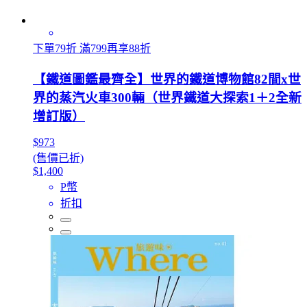
下單79折 滿799再享88折
【鐵道圖鑑最齊全】世界的鐵道博物館82間x世
界的蒸汽火車300輛（世界鐵道大探索1＋2全新
增訂版）
$973
(售價已折)
$1,400
P幣
折扣