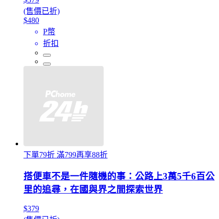
(售價已折)
$480
P幣
折扣
下單79折 滿799再享88折
搭便車不是一件隨機的事：公路上3萬5千6百公
里的追尋，在國與界之間探索世界
$379