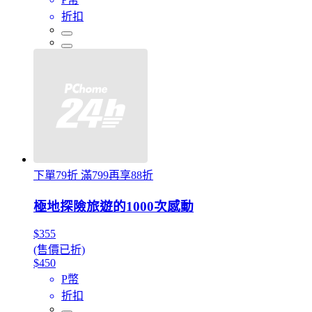
折扣
下單79折 滿799再享88折
極地探險旅遊的1000次感動
$355
(售價已折)
$450
P幣
折扣