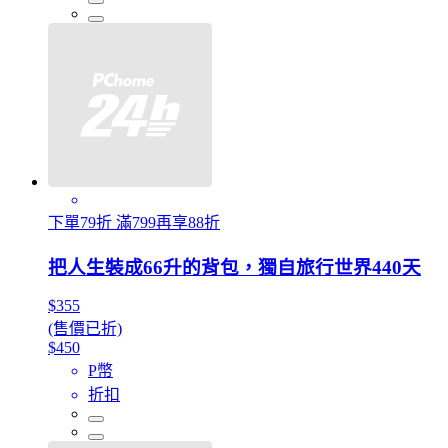
下單79折 滿799再享88折
把人生裝成66升的背包，獨自旅行世界440天
$355
(售價已折)
$450
P幣
折扣