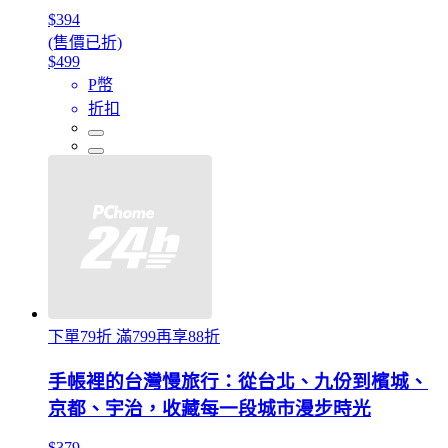
$394
(售價已折)
$499
P幣
折扣
下單79折 滿799再享88折
手帳裡的台灣慢旅行：從台北、九份到檳城、
京都、宇治，收藏每一段城市漫步時光
$379