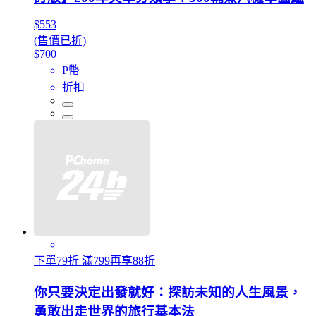
$553
(售價已折)
$700
P幣
折扣
下單79折 滿799再享88折
你只要決定出發就好：探訪未知的人生風景，
勇敢出走世界的旅行基本法