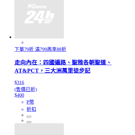
下單79折 滿799再享88折
走向內在：四國遍路、聖雅各朝聖道、
AT&PCT，三大洲萬里徒步記
$316
(售價已折)
$400
P幣
折扣