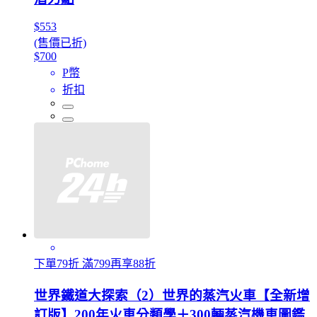
$553
(售價已折)
$700
P幣
折扣
下單79折 滿799再享88折
世界鐵道大探索（2）世界的蒸汽火車【全新增
訂版】200年火車分類學＋300輛蒸汽機車圖鑑