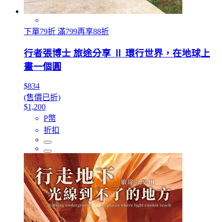
下單79折 滿799再享88折
行者張博士 旅途分享 Ⅱ 環行世界，在地球上
畫一個圓
$834
(售價已折)
$1,200
P幣
折扣