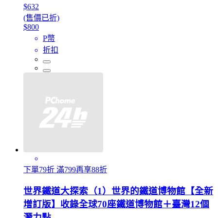
$632
(售價已折)
$800
P幣
折扣
下單79折 滿799再享88折
世界鐵道大探索（1）世界的鐵道博物館【全新
增訂版】收錄全球70座鐵道博物館＋臺灣12個
潛力點