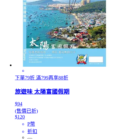
下單79折 滿799再享88折
旅遊味 太陽富國假期
$94
(售價已折)
$120
P幣
折扣