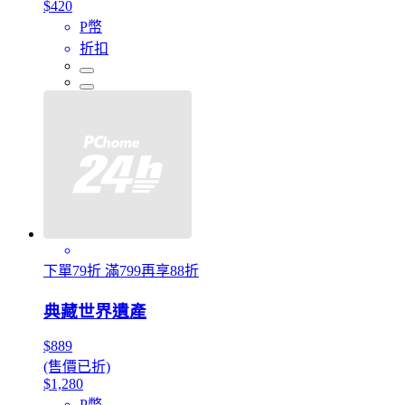
$420
P幣
折扣
下單79折 滿799再享88折
典藏世界遺產
$889
(售價已折)
$1,280
P幣