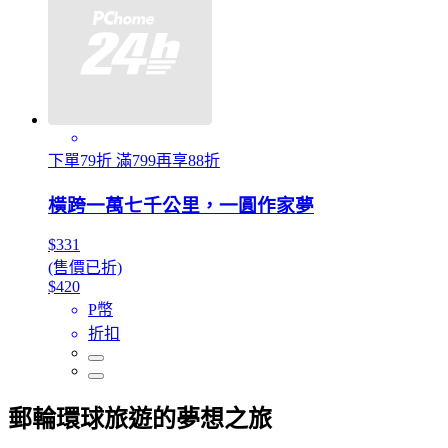
下單79折 滿799再享88折
橫跨一萬七千公里，一圓作家夢
$331
(售價已折)
$420
P幣
折扣
郵輪環球旅遊的夢想之旅