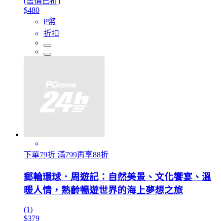
(售價已折)
$480
P幣
折扣
下單79折 滿799再享88折
郵輪環球．周遊記：自然美景、文化饗宴、溫
暖人情，熟齡暢遊世界的海上夢想之旅
(1)
$379