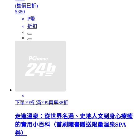
(售價已折)
$380
P幣
折扣
下單79折 滿799再享88折
走進溫泉：從世界名湯、史地人文到身心療癒
的實用小百科（首刷隨書贈送限量溫泉SPA
券）