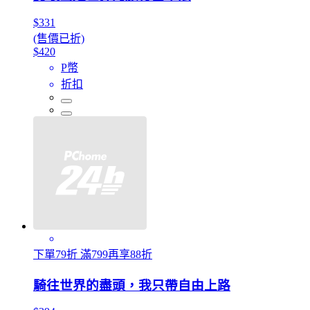
$331
(售價已折)
$420
P幣
折扣
下單79折 滿799再享88折
騎往世界的盡頭，我只帶自由上路