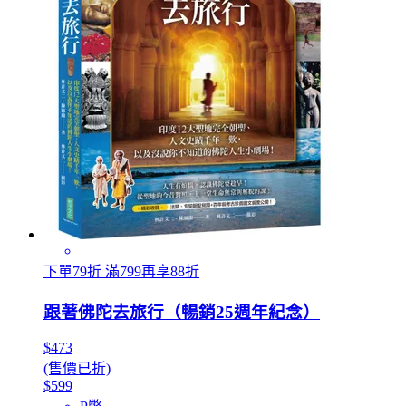
下單79折 滿799再享88折
跟著佛陀去旅行（暢銷25週年紀念）
$473
(售價已折)
$599