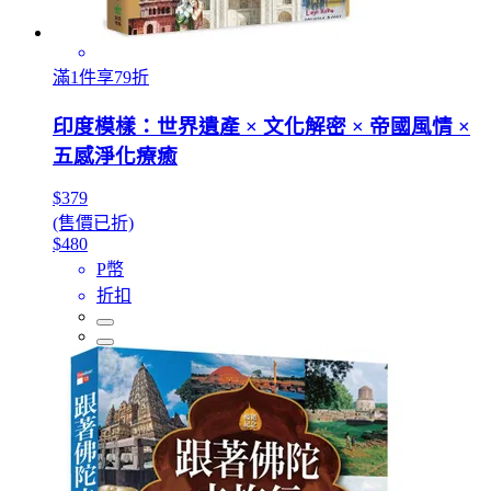
滿1件享79折
印度模樣：世界遺產 × 文化解密 × 帝國風情 ×
五感淨化療癒
$379
(售價已折)
$480
P幣
折扣