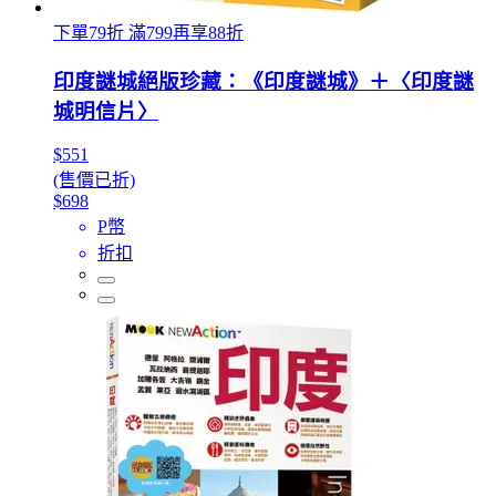
下單79折 滿799再享88折
印度謎城絕版珍藏：《印度謎城》＋〈印度謎
城明信片〉
$551
(售價已折)
$698
P幣
折扣