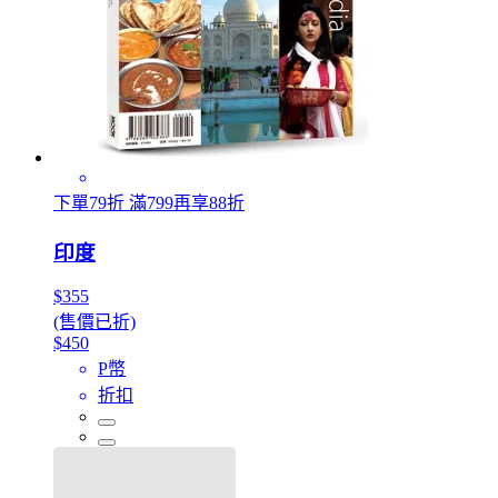
下單79折 滿799再享88折
印度
$355
(售價已折)
$450
P幣
折扣