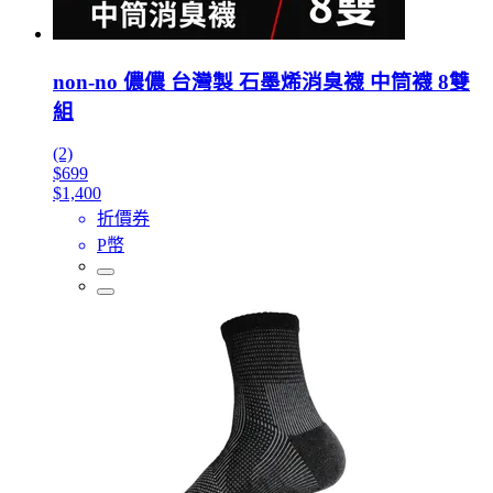
non-no 儂儂 台灣製 石墨烯消臭襪 中筒襪 8雙
組
(2)
$699
$1,400
折價券
P幣