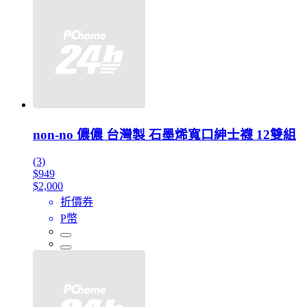
non-no 儂儂 台灣製 石墨烯寬口紳士襪 12雙組
(3)
$949
$2,000
折價券
P幣