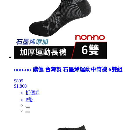
non-no 儂儂 台灣製 石墨烯運動中筒襪 6雙組
$899
$1,800
折價券
P幣