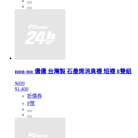
non-no 儂儂 台灣製 石墨烯消臭襪 短襪 8雙組
$699
$1,400
折價券
P幣