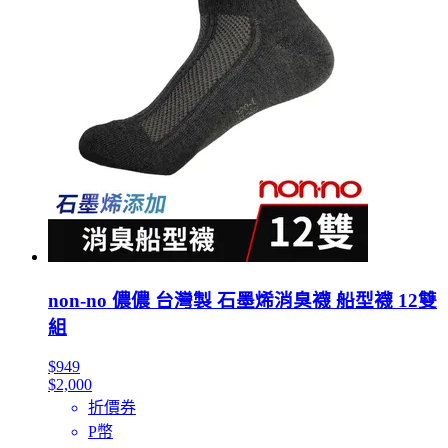
non-no 儂儂 台灣製 石墨烯消臭襪 船型襪 12雙
組
$949
$2,000
折價券
P幣