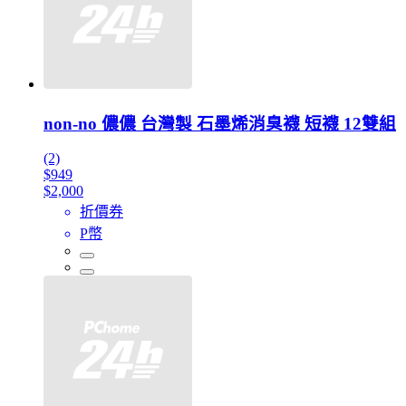
non-no 儂儂 台灣製 石墨烯消臭襪 短襪 12雙組
(2)
$949
$2,000
折價券
P幣