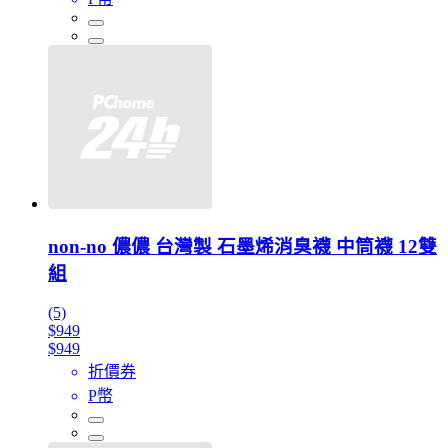
non-no 儂儂 台灣製 石墨烯消臭襪 中筒襪 12雙
組
(5)
$949
$949
折價券
P幣