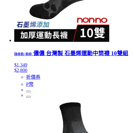
non-no 儂儂 台灣製 石墨烯運動中筒襪 10雙組
$1,349
$2,800
折價券
P幣