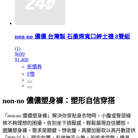
non-no 儂儂 台灣製 石墨烯寬口紳士襪 8雙組
(1)
$699
$1,400
折價券
P幣
non-no 儂儂塑身褲：塑形自信穿搭
「non-no 儂儂塑身褲」解決你穿貼身衣物時，小腹或臀部線
條不夠理想的困擾。告別坐下擠壓感，輕鬆展現自信體態。
選購塑身褲，需求是關鍵。想收腹，高腰加壓款以高丹數提供
「80%以上」穩定包覆，有效撫平小腹。若追求提臀，選具