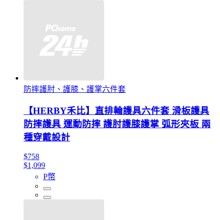
防摔護肘、護膝、護掌六件套
【HERBY禾比】直排輪護具六件套 滑板護具
防摔護具 運動防摔 護肘護膝護掌 弧形夾板 兩
種穿戴設計
$758
$1,099
P幣