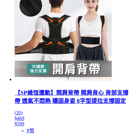
【SP維恆運動】開肩背帶 開肩背心 背部支撐
帶 透氣不悶熱 穩固身姿 8字型提拉支撐固定
(20)
$469
$599
P幣