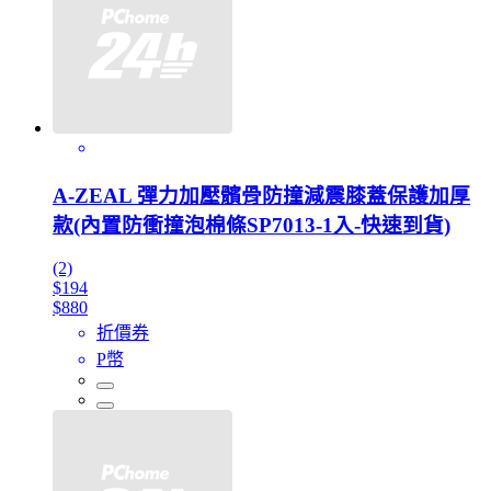
A-ZEAL 彈力加壓髕骨防撞減震膝蓋保護加厚
款(內置防衝撞泡棉條SP7013-1入-快速到貨)
(2)
$194
$880
折價券
P幣