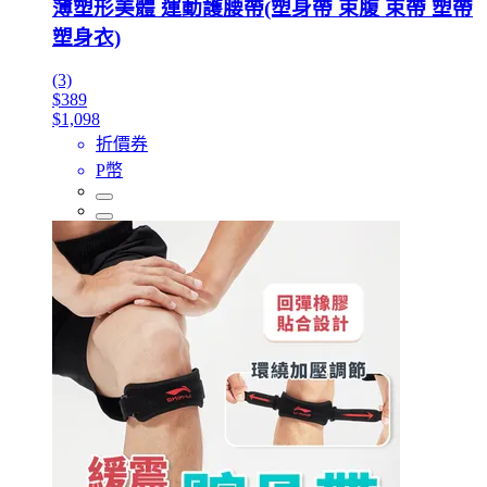
薄塑形美體 運動護腰帶(塑身帶 束腹 束帶 塑帶
塑身衣)
(3)
$389
$1,098
折價券
P幣