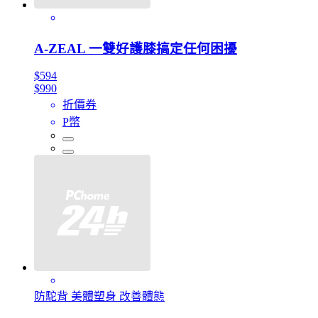
A-ZEAL 一雙好護膝搞定任何困擾
$594
$990
折價券
P幣
防駝背 美體塑身 改善體態