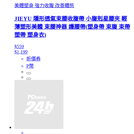
美體塑身 強力收腹 改善體態
JIEYU 隱形透氣束腰收腹帶 小腹剋星腰夾 輕
薄塑形美體 束腰神器 護腰帶(塑身帶 束腹 束帶
塑帶 塑身衣)
$559
$1,199
折價券
P幣