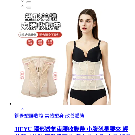
鋼骨塑腰收腹 美體塑身 改善體態
JIEYU 隱形透氣束腰收腹帶 小腹剋星腰夾 輕