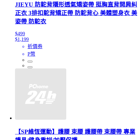
JIEYU 防駝背隱形透氣矯姿帶 挺胸直背開肩糾
正衣 3排扣駝背矯正帶 防駝背心 美體塑身衣 美
姿帶 防駝衣
$499
$1,199
折價券
P幣
【SP維恆運動】護腰 束腰 護腰帶 束腰帶 專業