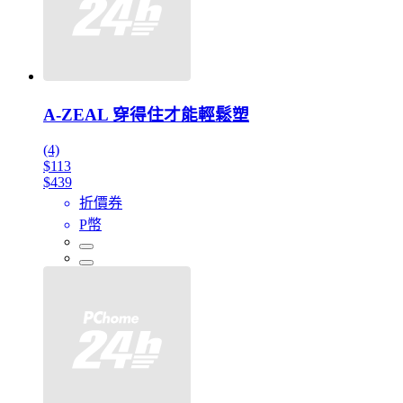
A-ZEAL 穿得住才能輕鬆塑
(4)
$113
$439
折價券
P幣