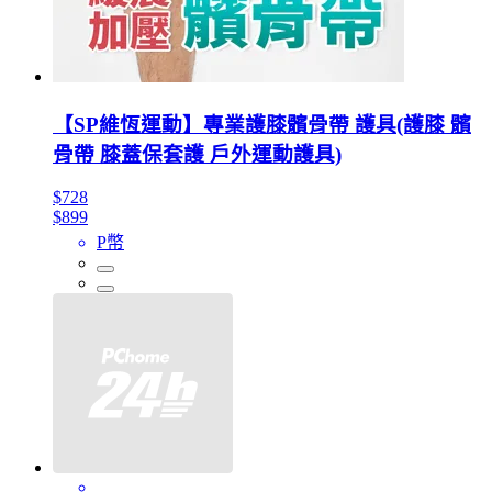
【SP維恆運動】專業護膝髕骨帶 護具(護膝 髕
骨帶 膝蓋保套護 戶外運動護具)
$728
$899
P幣