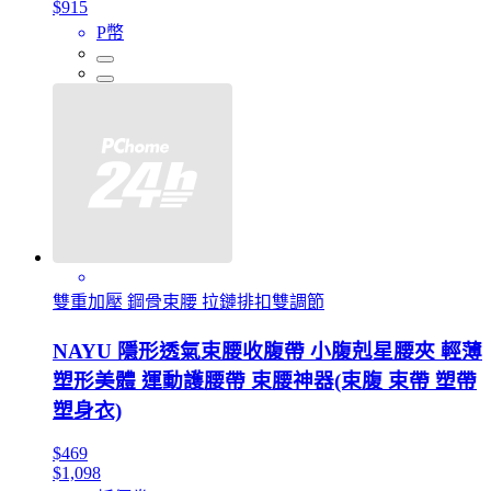
$915
P幣
雙重加壓 鋼骨束腰 拉鏈排扣雙調節
NAYU 隱形透氣束腰收腹帶 小腹剋星腰夾 輕薄
塑形美體 運動護腰帶 束腰神器(束腹 束帶 塑帶
塑身衣)
$469
$1,098