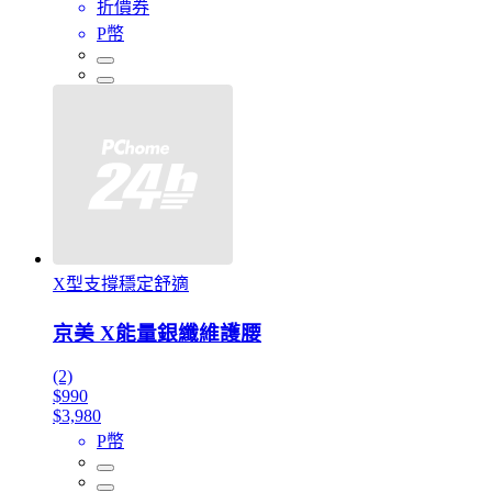
折價券
P幣
X型支撐穩定舒適
京美 X能量銀纖維護腰
(2)
$990
$3,980
P幣