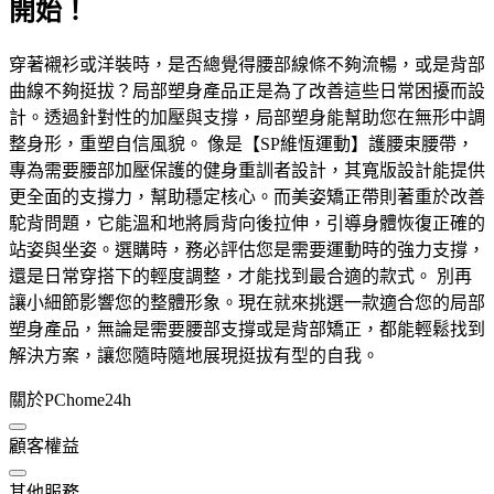
開始！
穿著襯衫或洋裝時，是否總覺得腰部線條不夠流暢，或是背部
曲線不夠挺拔？局部塑身產品正是為了改善這些日常困擾而設
計。透過針對性的加壓與支撐，局部塑身能幫助您在無形中調
整身形，重塑自信風貌。 像是【SP維恆運動】護腰束腰帶，
專為需要腰部加壓保護的健身重訓者設計，其寬版設計能提供
更全面的支撐力，幫助穩定核心。而美姿矯正帶則著重於改善
駝背問題，它能溫和地將肩背向後拉伸，引導身體恢復正確的
站姿與坐姿。選購時，務必評估您是需要運動時的強力支撐，
還是日常穿搭下的輕度調整，才能找到最合適的款式。 別再
讓小細節影響您的整體形象。現在就來挑選一款適合您的局部
塑身產品，無論是需要腰部支撐或是背部矯正，都能輕鬆找到
解決方案，讓您隨時隨地展現挺拔有型的自我。
關於PChome24h
顧客權益
其他服務