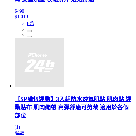
$498
$1,019
P幣
【SP維恆運動】3入組防水透氣肌貼 肌肉貼 運
動貼布 肌肉繃帶 高彈舒適可剪裁 適用於各個
部位
(1)
$448