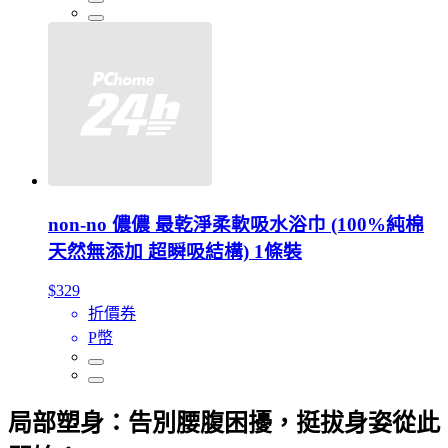
non-no 儂儂 最乾淨柔軟吸水浴巾 (100%純棉
天然無添加 超瞬吸結構) 1條裝
$329
折價券
P幣
局部塑身：告別腰腹困擾，挺拔身姿從此