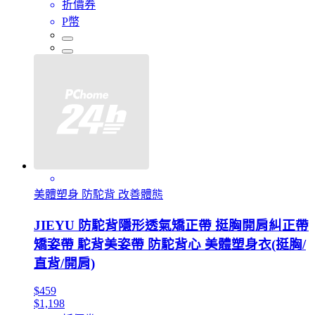
折價券
P幣
美體塑身 防駝背 改善體態
JIEYU 防駝背隱形透氣矯正帶 挺胸開肩糾正帶
矯姿帶 駝背美姿帶 防駝背心 美體塑身衣(挺胸/
直背/開肩)
$459
$1,198