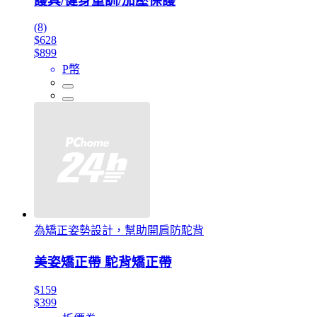
護具/健身重訓/加壓保護
(8)
$628
$899
P幣
為矯正姿勢設計，幫助開肩防駝背
美姿矯正帶 駝背矯正帶
$159
$399