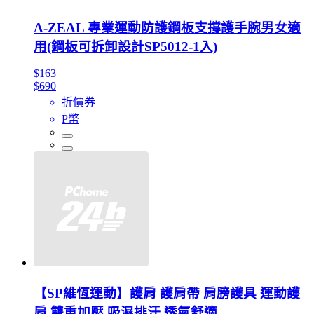
A-ZEAL 專業運動防護鋼板支撐護手腕男女適
用(鋼板可拆卸設計SP5012-1入)
$163
$690
折價券
P幣
【SP維恆運動】護肩 護肩帶 肩膀護具 運動護
肩 雙重加壓 吸濕排汗 透氣舒適