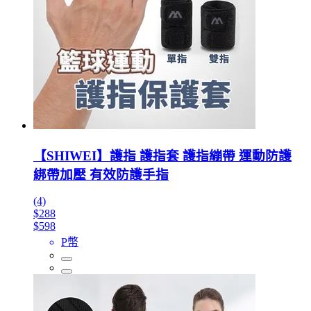
【SHIWEI】護指 護指套 護指繃帶 運動防護
綁帶加壓 有效防護手指
(4)
$288
$598
P幣