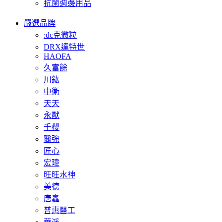
抗菌週邊用品
嚴選品牌
:dc克微粒
DRX達特世
HAOFA
久富餘
川鈜
中衛
天天
永猷
千櫻
醫強
匠心
宏瑋
旺旺水神
美德
唐鑫
普惠醫工