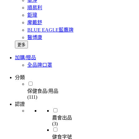
華淨
順易利
鉅瑋
摩戴舒
BLUE EAGLE藍鷹牌
醫博康
更多
加購/贈品
全品牌口罩
分類
保健食品/用品
(111)
認證
農會出品
(3)
健食字號