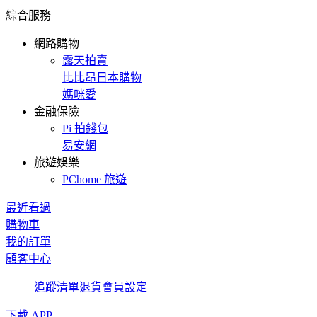
綜合服務
網路購物
露天拍賣
比比昂日本購物
媽咪愛
金融保險
Pi 拍錢包
易安網
旅遊娛樂
PChome 旅遊
最近看過
購物車
我的訂單
顧客中心
追蹤清單
退貨
會員設定
下載 APP