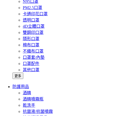
N95口罩
PM2.5口罩
卡通印花口罩
透明口罩
4D立體口罩
雙鋼印口罩
隱形口罩
棉布口罩
不織布口罩
口罩套/內墊
口罩配件
其他口罩
更多
防護用品
酒精
酒精噴霧瓶
乾洗手
抗菌液/抗菌噴霧