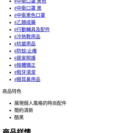
#中衛口罩 黑色
#中衛口罩 黑
#中衛黑色口罩
#乙類成藥
#行動輔具及配件
#冷熱敷用品
#抗菌用品
#防蚊/止癢
#居家照護
#肢體矯正
#假牙清潔
#眼耳鼻用品
商品特色
展現個人風格的時尚配件
簡約清新
酷黑
商品詳情