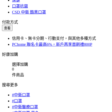
保健
口罩抗菌
CSD 中衛 酷黑口罩
付款方式
查看
信用卡、無卡分期、行動支付，與其他多種方式
PChome 聯名卡最高6%，新戶再享首刷禮800P
好康加購
選擇加購
0
件商品
搜尋更多
#中衛口罩
#口罩
#中衛醫療口罩