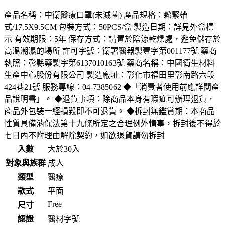
產品名稱：中衛醫療口罩(未滅菌) 產品規格：鬆緊帶
式/17.5X9.5CM 包裝方式：50PCS/盒 製造日期：詳見外盒標
示 有效期限：5年 保存方式：請置於陰涼乾燥處，避免儲存於
高溫潮濕的場所 許可字號：衛署醫器製壹字第001177號 藥商
執照：彰縣藥製字第6137010163號 藥商名稱：中國衛生材料
生產中心股份有限公司 製造廠址：彰化市福田里彰南路六段
424巷21號 服務專線：04-7385062 ◆「消費者使用前應詳閱產
品說明書」。 ◆退貨事項：除商品本身有瑕疵可辦理退貨，
商品外包裝一經損毀即不可退貨。 ◆拆封無鑑賞期：本商品
性質具備消保法第十九條所定之合理例外情事，拆封後不得於
七日內不附理由解除契約，如欲退貨請勿拆封
入數
大於30入
對象與族群
成人
類型
醫療
款式
平面
Free
尺寸
認證
醫材字號