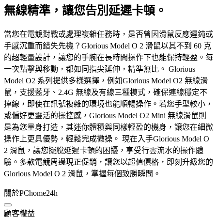
無線精準，讓您告別延遲卡頓。
當您在電競對戰或處理複雜任務時，是否曾因滑鼠反應遲鈍或
手感沉重而錯失先機？Glorious Model O 2 滑鼠以其不到 60 克
的超輕量設計，讓您的手腕在長時間操作下也能保持輕盈。每
一次點擊與移動，都如同指尖延伸，精準無比。 Glorious
Model O2 系列提供多樣選擇，例如Glorious Model O2 無線滑
鼠，支援藍牙、2.4G 無線及有線三種模式，確保連線穩定不
掉線，即使在訊號複雜的環境也能順暢操作。若您手型較小，
或偏好更靈活的操控感，Glorious Model O2 Mini 無線滑鼠則
是為您量身打造，其迷你體積與同樣輕盈的機身，讓您在細微
操作上更具優勢，輕鬆完成微操。 現在入手Glorious Model O
2 滑鼠，讓您擺脫延遲卡頓的困擾，享受行雲流水的操作體
驗。多款電競周邊現正促銷，讓您以超值價格，即刻升級您的
Glorious Model O 2 滑鼠，掌握每個致勝瞬間。
關於PChome24h
顧客權益