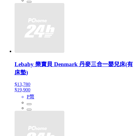
Lebaby 樂寶貝 Denmark 丹麥三合一嬰兒床(有
床墊)
$13,780
$19,900
P幣