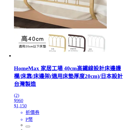
HomeMax 家居工場 40cm高鐵線設計床邊護
欄/床靠/床邊架(適用床墊厚度20cm)/日本設計
台灣製造
(2)
$960
$1,150
折價券
P幣