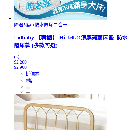
降溫5度c+防水隔尿二合一
Lolbaby 【韓國】 Hi Jell-O涼感蒟蒻床墊_防水
隔尿款 (多款可選)
(3)
$2,280
$2,900
折價券
P幣