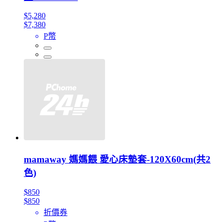
$5,280
$7,380
P幣
mamaway 媽媽餵 愛心床墊套-120X60cm(共2
色)
$850
$850
折價券