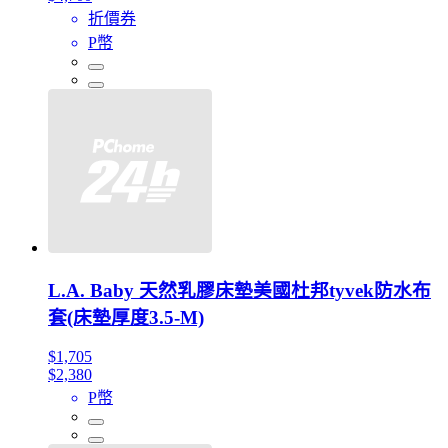
折價券
P幣
L.A. Baby 天然乳膠床墊美國杜邦tyvek防水布
套(床墊厚度3.5-M)
$1,705
$2,380
P幣