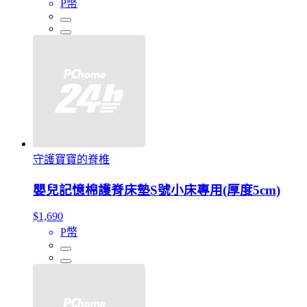
P幣
守護寶寶的脊椎
嬰兒記憶棉護脊床墊S號小床專用(厚度5cm)
$1,690
P幣