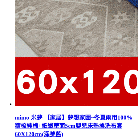
mimo 米夢 【家居】夢想家園~冬夏兩用100%
精梳純棉+紙纖蓆面5cm嬰兒床墊換洗布套
60X120cm(深夢藍)