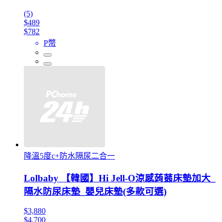
(5)
$489
$782
P幣
降溫5度c+防水隔尿二合一
Lolbaby 【韓國】Hi Jell-O涼感蒟蒻床墊加大_
隔水防尿床墊_嬰兒床墊(多款可選)
$3,880
$4,700