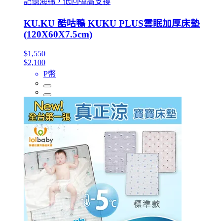
記憶海綿，低回彈高支撐
KU.KU 酷咕鴨 KUKU PLUS雲眠加厚床墊
(120X60X7.5cm)
$1,550
$2,100
P幣