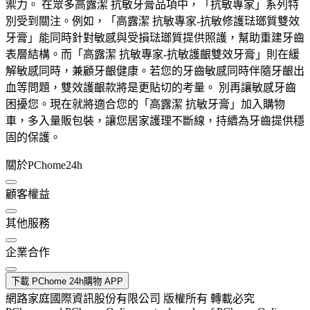
禦力。 在眾多高露潔 抗敏牙膏品項中，「抗敏專家」系列特
別受到關注。例如，「高露潔 抗敏專家-抗敏修護琺瑯質雙效
牙膏」能同時針對敏感與受損琺瑯質提供照護，幫助重建牙齒
表層結構。而「高露潔 抗敏專家-抗敏護齦雙效牙膏」則在緩
解敏感同時，兼顧牙齦健康。若您的牙齒敏感同時伴隨牙齦出
血等問題，雙效護齦款將是更貼切的考量。 別再讓敏感牙齒
困擾您。現在就將適合您的「高露潔 抗敏牙膏」加入購物
車，多入量販包裝，讓您居家護理不斷線，持續為牙齒提供穩
固的保護。
關於PChome24h
顧客權益
其他服務
企業合作
下載 PChome 24h購物 APP
網路家庭國際資訊股份有限公司 版權所有 轉載必究