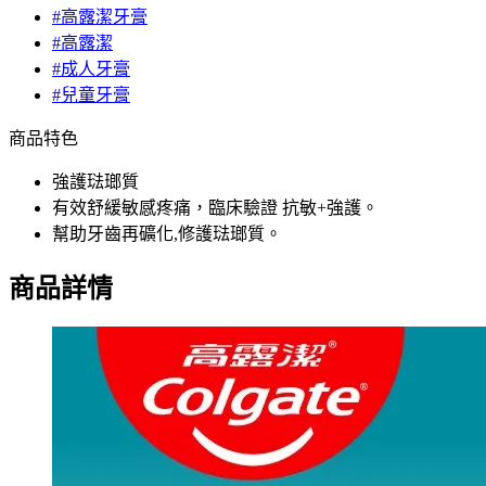
#高露潔牙膏
#高露潔
#成人牙膏
#兒童牙膏
商品特色
強護琺瑯質
有效舒緩敏感疼痛，臨床驗證 抗敏+強護。
幫助牙齒再礦化,修護琺瑯質。
商品詳情