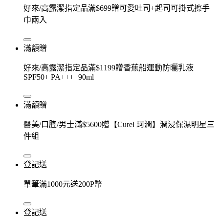
好來/高露潔指定品滿$699贈可愛吐司+起司可掛式擦手
巾兩入
滿額贈
好來/高露潔指定品滿$1199贈香蕉船運動防曬乳液
SPF50+ PA++++90ml
滿額贈
醫美/口腔/男士滿$5600贈【Curel 珂潤】潤浸保濕明星三
件組
登記送
單筆滿1000元送200P幣
登記送