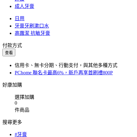
成人牙膏
日用
牙膏牙刷漱口水
高露潔 抗敏牙膏
付款方式
查看
信用卡、無卡分期、行動支付，與其他多種方式
PChome 聯名卡最高6%，新戶再享首刷禮800P
好康加購
選擇加購
0
件商品
搜尋更多
#牙膏