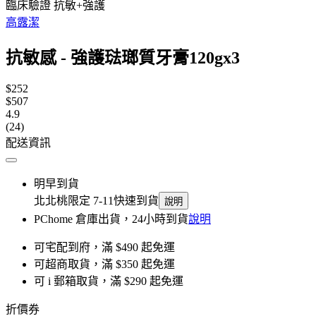
臨床驗證 抗敏+強護
高露潔
抗敏感 - 強護琺瑯質牙膏120gx3
$252
$507
4.9
(24)
配送資訊
明早到貨
北北桃限定 7-11快速到貨
說明
PChome 倉庫出貨，24小時到貨
說明
可宅配到府，滿 $490 起免運
可超商取貨，滿 $350 起免運
可 i 郵箱取貨，滿 $290 起免運
折價券