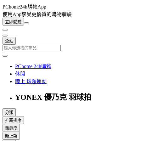
PChome24h購物App
使用App享受更優質的購物體驗
立即體驗
全站
PChome 24h購物
休閒
陸上 球類運動
YONEX 優乃克 羽球拍
分類
推薦排序
熱銷度
新上架