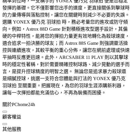
精準到位時，一支稱手的 YONEX 優乃克 羽球拍 便是您穩定
發揮的基礎。它不僅影響您出手的速度，更直接關係到擊球時
的力量傳導與落點控制，讓您在關鍵時刻減少不必要的失誤。
選購 YONEX 優乃克 羽球拍 時，務必考量您的進攻或防守傾
向。例如，Astrox 88D Game 針對積極進攻型選手設計，其偏
硬的中桿特性，能將您的揮拍力量更有效地轉化為殺球速度，
適合追求一拍決勝的球友；而 Astrox 88S Game 則強調靈活操
控與連續進攻，其較平衡的重心分佈，讓您在網前處理或快速
平抽時反應更迅速。此外，ARCSABER 11 PLAY 則以其擊球
時的穩定性著稱，對於需要精確控制球路、減少晃動的選手而
言，是提升控球精度的明智之選。 無論您是追求暴力殺球還
是細膩控球，挑選一支符合您體能與打法的 YONEX 優乃克
羽球拍 至關重要。把握現在，為您的羽球生涯添購新利器，
讓每一次揮拍都能充滿信心，不再為裝備而困擾。
關於PChome24h
顧客權益
其他服務