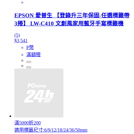
EPSON 愛普生 【登錄升三年保固-任選標籤帶
3捲】 LW-C410 文創風家用藍牙手寫標籤機
(5)
$3,541
P幣
滿額贈
滿5000折200
適用標籤尺寸:6/9/12/18/24/36/50mm