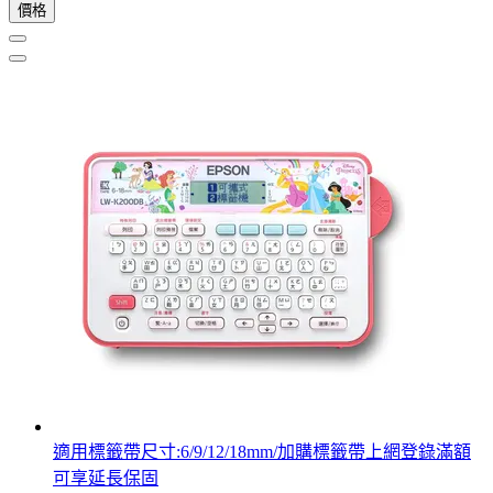
價格
適用標籤帶尺寸:6/9/12/18mm/加購標籤帶上網登錄滿額
可享延長保固