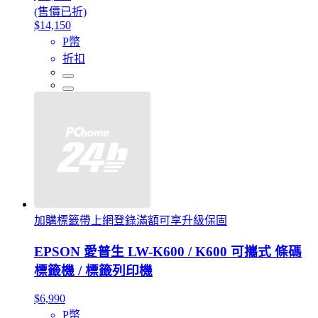
(售價已折)
$14,150
P幣
折扣
加購標籤帶上網登錄滿額可享升級保固
EPSON 愛普生 LW-K600 / K600 可攜式 條碼
標籤機 / 標籤列印機
$6,990
P幣