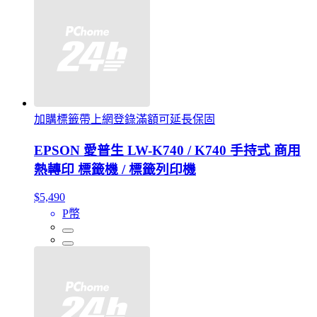
加購標籤帶上網登錄滿額可延長保固
EPSON 愛普生 LW-K740 / K740 手持式 商用
熱轉印 標籤機 / 標籤列印機
$5,490
P幣