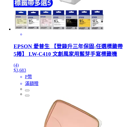
EPSON 愛普生 【登錄升三年保固-任選標籤帶
5捲】 LW-C410 文創風家用藍芽手寫標籤機
(4)
$3,683
P幣
滿額贈