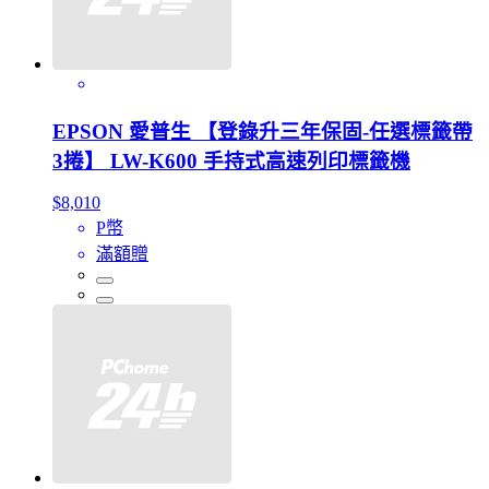
EPSON 愛普生 【登錄升三年保固-任選標籤帶
3捲】 LW-K600 手持式高速列印標籤機
$8,010
P幣
滿額贈