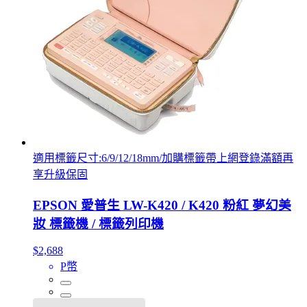
適用標籤尺寸:6/9/12/18mm/加購標籤帶上網登錄滿額再
享升級保固
EPSON 愛普生 LW-K420 / K420 粉紅 夢幻美
妝 標籤機 / 標籤列印機
$2,688
P幣