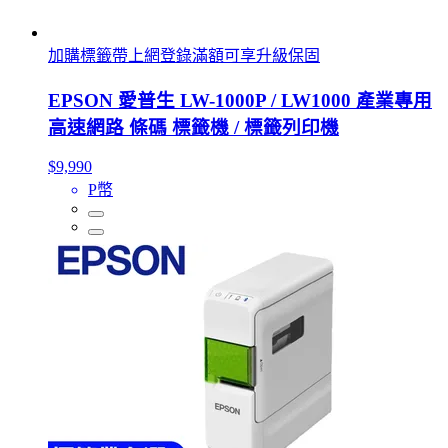
加購標籤帶上網登錄滿額可享升級保固
EPSON 愛普生 LW-1000P / LW1000 產業專用
高速網路 條碼 標籤機 / 標籤列印機
$9,990
P幣