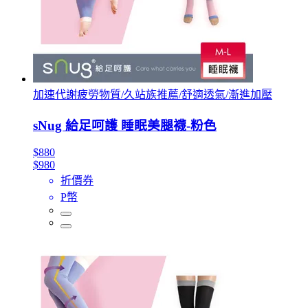
加速代謝疲勞物質/久站族推薦/舒適透氣/漸進加壓
sNug 給足呵護 睡眠美腿襪-粉色
$880
$980
折價券
P幣