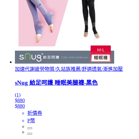
加速代謝疲勞物質/久站族推薦/舒適透氣/漸進加壓
sNug 給足呵護 睡眠美腿襪-黑色
(1)
$880
$880
折價券
P幣