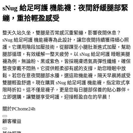
sNug 給足呵護 機能襪：夜間舒緩腿部緊
繃，重拾輕盈感受
整天久站久坐，雙腿是否常感沉重緊繃，影響夜間休息？
sNug 給足呵護 機能襪專為此設計，讓您夜間持續獲得細心照
護。它運用階段加壓技術，從腳踝至小腿肚漸進式加壓，幫助
腿部循環，有效緩解一整天疲勞。以 sNug 給足呵護 睡眠美腿
襪為例，無論粉、黑或紫色，皆採親膚透氣高彈性纖維，確保
整夜穿戴不悶熱。它提供輕柔卻有感的支撐，助您睡眠中放
鬆。若您在意夜間腿部水腫，選這款機能襪，隔天早晨將感受
雙腿輕盈舒適。現在購買 sNug 給足呵護 機能襪，指定款式享
限時折扣。這不僅是襪子，更是您每日腿部保養的貼心夥伴。
立即選購，讓雙腿享受呵護，迎接輕盈自在的早晨！
關於PChome24h
顧客權益