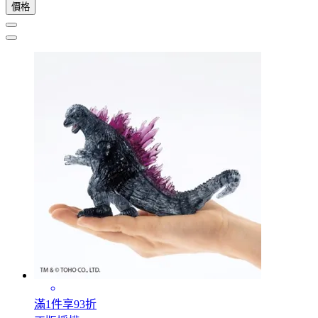
價格
滿1件享93折