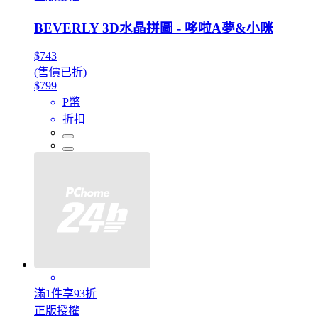
BEVERLY 3D水晶拼圖 - 哆啦A夢&小咪
$743
(售價已折)
$799
P幣
折扣
滿1件享93折
正版授權