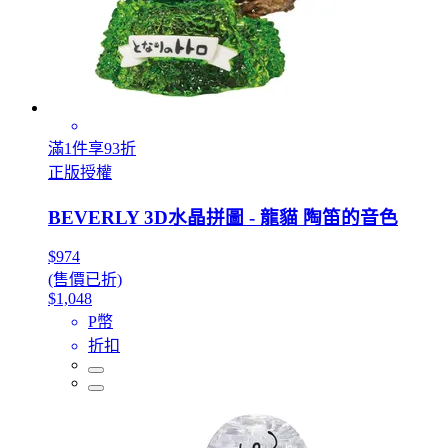
滿1件享93折
正版授權
BEVERLY 3D水晶拼圖 - 龍貓 陶笛的音色
$974
(售價已折)
$1,048
P幣
折扣