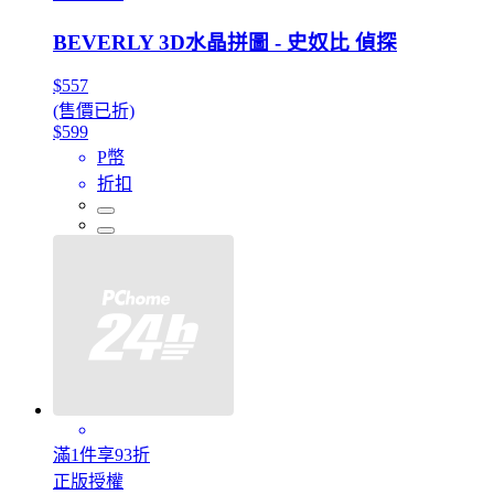
BEVERLY 3D水晶拼圖 - 史奴比 偵探
$557
(售價已折)
$599
P幣
折扣
滿1件享93折
正版授權