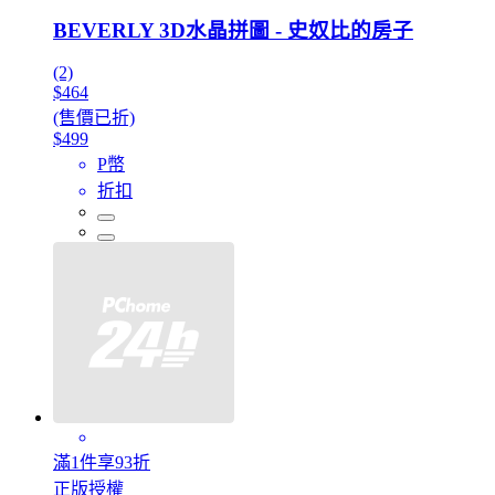
BEVERLY 3D水晶拼圖 - 史奴比的房子
(2)
$464
(售價已折)
$499
P幣
折扣
滿1件享93折
正版授權