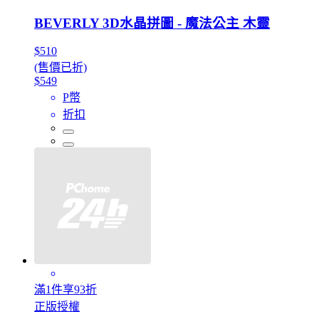
BEVERLY 3D水晶拼圖 - 魔法公主 木靈
$510
(售價已折)
$549
P幣
折扣
滿1件享93折
正版授權