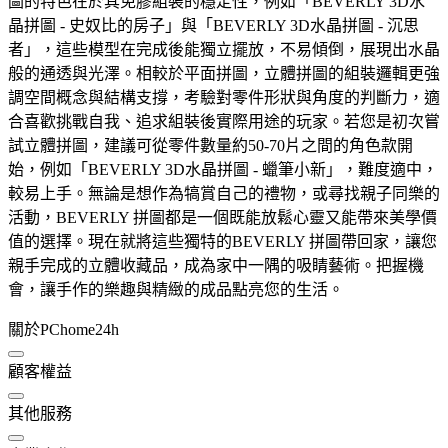
圖的特色在於其免膠組裝的穩定性，例如「BEVERLY 3D水
晶拼圖 - 史奴比的房子」與「BEVERLY 3D水晶拼圖 - 沉思
者」，這些模型在完成後能獨立擺放，不易傾倒，展現出水晶
般的通透與光澤。相較於平面拼圖，立體拼圖的組裝邏輯更強
調空間概念與結構支撐，考驗對零件形狀與角度的判斷力，適
合喜歡挑戰自我、追求組裝後實際用途的玩家。若您是初次嘗
試立體拼圖，建議可從零件數量約50-70片之間的角色款開
始，例如「BEVERLY 3D水晶拼圖 - 蠟筆小新」，難度適中，
較易上手。無論是想作為犒賞自己的禮物，或尋找親子同樂的
活動，BEVERLY 拼圖都是一個既能放鬆心靈又能帶來美學價
值的選擇。現在就將這些獨特的BEVERLY 拼圖帶回家，讓您
親手完成的立體收藏品，成為家中一隅的吸睛藝術。把握機
會，讓手作的樂趣與精緻的成品點亮您的生活。
關於PChome24h
顧客權益
其他服務