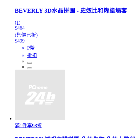
BEVERLY 3D水晶拼圖 - 史奴比和糊塗塌客
(1)
$464
(售價已折)
$499
P幣
折扣
滿1件享98折