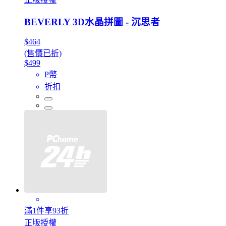
BEVERLY 3D水晶拼圖 - 沉思者
$464
(售價已折)
$499
P幣
折扣
滿1件享93折
正版授權