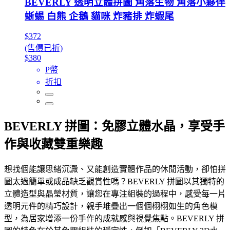
BEVERLY 透明立體拼圖 角落生物 角落小夥伴
蜥蜴 白熊 企鵝 貓咪 炸豬排 炸蝦尾
$372
(售價已折)
$380
P幣
折扣
BEVERLY 拼圖：免膠立體水晶，享受手
作與收藏雙重樂趣
想找個能讓思緒沉澱、又能創造實體作品的休閒活動，卻怕拼
圖太過簡單或成品缺乏觀賞性嗎？BEVERLY 拼圖以其獨特的
立體造型與晶瑩材質，讓您在專注組裝的過程中，感受每一片
透明元件的精巧設計，親手堆疊出一個個栩栩如生的角色模
型，為居家增添一份手作的成就感與視覺焦點。BEVERLY 拼