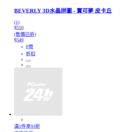
BEVERLY 3D水晶拼圖 - 寶可夢 皮卡丘
(1)
$510
(售價已折)
$549
P幣
折扣
滿1件享93折