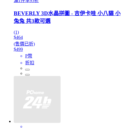
滿1件享93折
BEVERLY 3D水晶拼圖 - 吉伊卡哇 小八貓 小
兔兔 共3款可選
(1)
$464
(售價已折)
$499
P幣
折扣