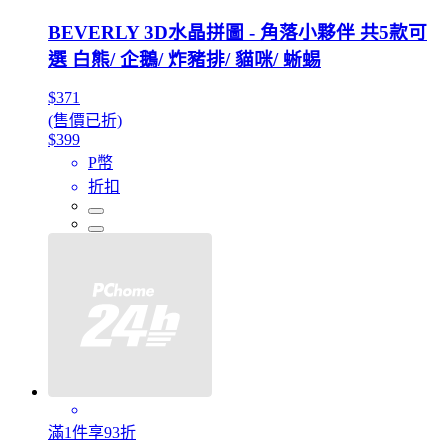
BEVERLY 3D水晶拼圖 - 角落小夥伴 共5款可
選 白熊/ 企鵝/ 炸豬排/ 貓咪/ 蜥蜴
$371
(售價已折)
$399
P幣
折扣
滿1件享93折