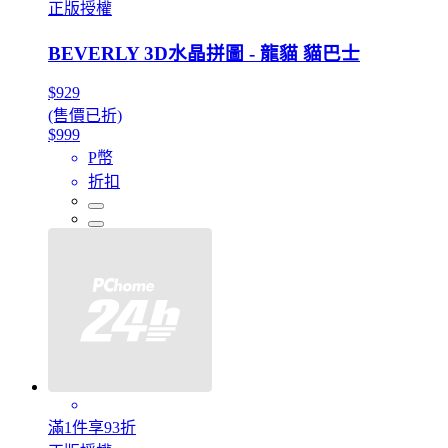
正版授權
BEVERLY 3D水晶拼圖 - 龍貓 貓巴士
$929
(售價已折)
$999
P幣
折扣
滿1件享93折