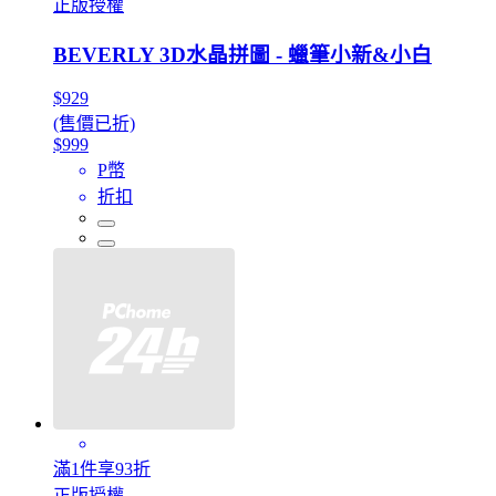
正版授權
BEVERLY 3D水晶拼圖 - 蠟筆小新&小白
$929
(售價已折)
$999
P幣
折扣
滿1件享93折
正版授權