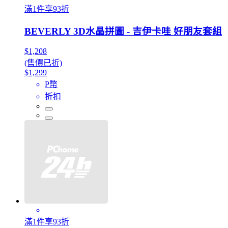
滿1件享93折
BEVERLY 3D水晶拼圖 - 吉伊卡哇 好朋友套組
$1,208
(售價已折)
$1,299
P幣
折扣
滿1件享93折