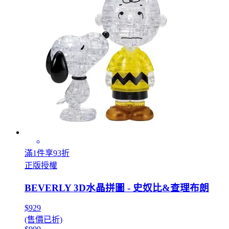
滿1件享93折
正版授權
BEVERLY 3D水晶拼圖 - 史奴比&查理布朗
$929
(售價已折)