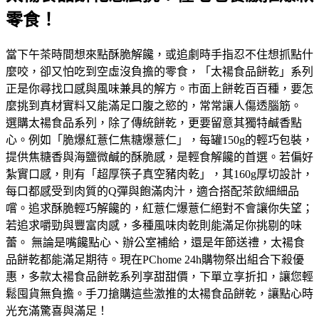
零食！
當下午茶時間想來點酥脆解饞，或追劇時手指忍不住想抓點什
麼咬，卻又怕吃到空虛沒負擔的零食，「太禓食品餅乾」系列
正是你尋找口感與風味兼具的解方。市面上餅乾百百種，要怎
麼挑到真材實料又能滿足口腹之慾的，常常讓人傷透腦筋。
選購太禓食品系列，除了傳統餅乾，更要留意其獨特鹹香點
心。例如「脆爆紅薏仁焦糖爆薏仁」，每罐150g的輕巧包裝，
提供焦糖香與海鹽微鹹的酥脆感，是輕食解饞的首選。若偏好
紮實口感，則有「超厚筷子真空豬肉乾」，其160g厚切設計，
每口都感受到肉質的Q彈與飽滿肉汁，適合搭配茶飲細細品
嚐。追求酥脆輕巧解饞的，紅薏仁爆薏仁絕對不會讓你失望；
若追求嚼勁與豐富肉感，多種風味肉乾則能滿足你挑剔的味
蕾。 無論是嘴饞點心、辦公室補給，還是年節送禮，太禓食
品餅乾都能滿足期待。現在PChome 24h購物祭出組合下殺優
惠，多款太禓食品餅乾系列享甜甜價，下單立享折扣，讓您輕
鬆囤貨無負擔。手刀搶購這些激推的太禓食品餅乾，讓點心時
光充滿驚喜與滿足！