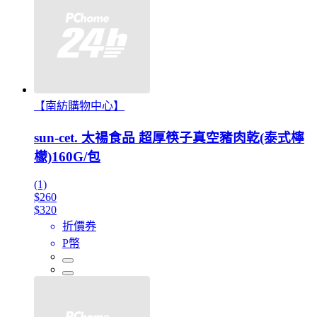
【南紡購物中心】
sun-cet. 太禓食品 超厚筷子真空豬肉乾(泰式檸
檬)160G/包
(1)
$260
$320
折價券
P幣