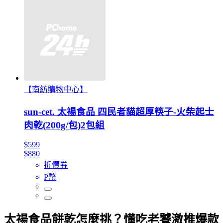
【南紡購物中心】
sun-cet. 太禓食品 四民者貓超厚筷子-火柴起士
肉乾(200g/包)2包組
$599
$880
折價券
P幣
太禓食品餅乾怎麼挑？懂吃老饕激推爆款