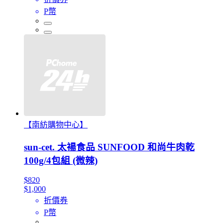
P幣
【南紡購物中心】
sun-cet. 太禓食品 SUNFOOD 和尚牛肉乾
100g/4包組 (微辣)
$820
$1,000
折價券
P幣