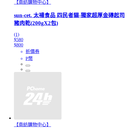
【南紡購物中心】
sun-cet. 太禓食品 四民者貓-獨家超厚金磚起司
豬肉乾(200gX2包)
(1)
$580
$800
折價券
P幣
【南紡購物中心】