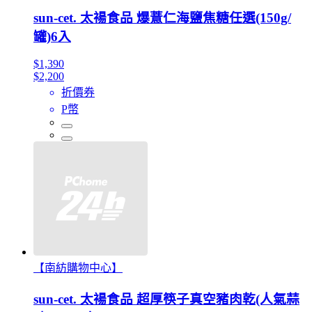
sun-cet. 太禓食品 爆薏仁海鹽焦糖任選(150g/
罐)6入
$1,390
$2,200
折價券
P幣
【南紡購物中心】
sun-cet. 太禓食品 超厚筷子真空豬肉乾(人氣蒜