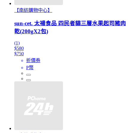
【南紡購物中心】
sun-cet. 太禓食品 四民者貓三層水果起司豬肉
乾(200gX2包)
(1)
$580
$750
折價券
P幣