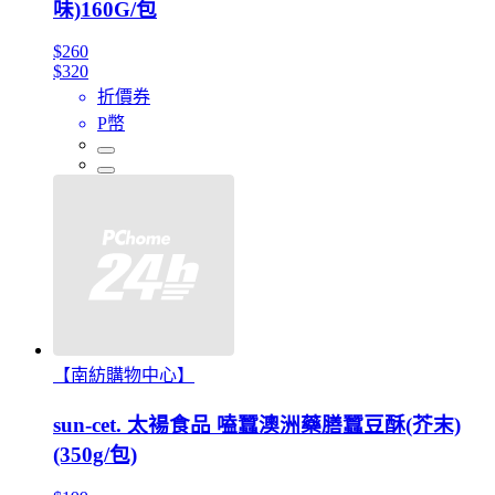
味)160G/包
$260
$320
折價券
P幣
【南紡購物中心】
sun-cet. 太禓食品 嗑蠶澳洲藥膳蠶豆酥(芥末)
(350g/包)