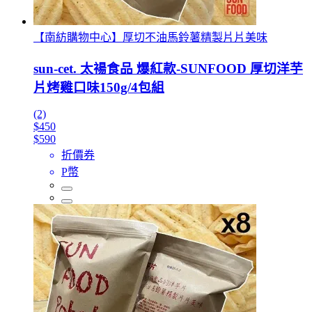
【南紡購物中心】厚切不油馬鈴薯精製片片美味
sun-cet. 太禓食品 爆紅款-SUNFOOD 厚切洋芋
片烤雞口味150g/4包組
(2)
$450
$590
折價券
P幣