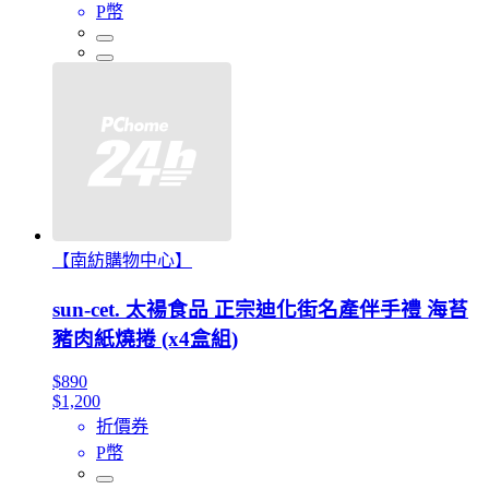
P幣
【南紡購物中心】
sun-cet. 太禓食品 正宗迪化街名產伴手禮 海苔
豬肉紙燒捲 (x4盒組)
$890
$1,200
折價券
P幣