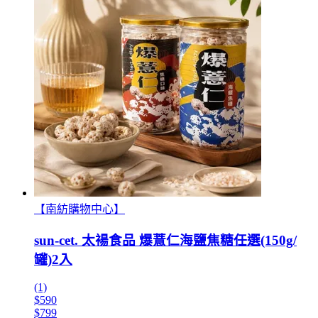
【南紡購物中心】
sun-cet. 太禓食品 爆薏仁海鹽焦糖任選(150g/
罐)2入
(1)
$590
$799