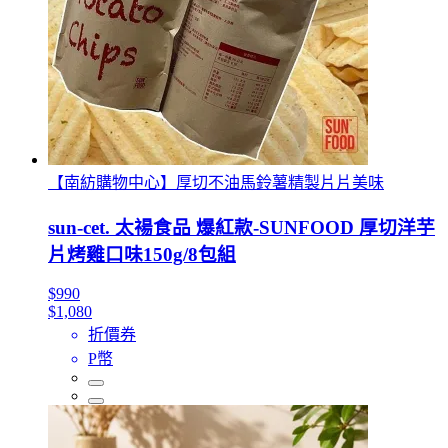
【南紡購物中心】厚切不油馬鈴薯精製片片美味
sun-cet. 太禓食品 爆紅款-SUNFOOD 厚切洋芋
片烤雞口味150g/8包組
$990
$1,080
折價券
P幣