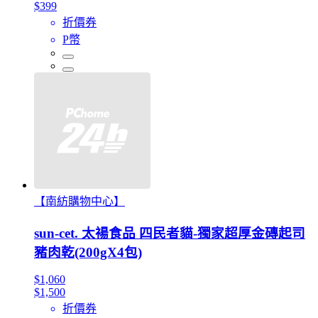
$399
折價券
P幣
【南紡購物中心】
sun-cet. 太禓食品 四民者貓-獨家超厚金磚起司
豬肉乾(200gX4包)
$1,060
$1,500
折價券