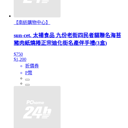
【南紡購物中心】
sun-cet. 太禓食品 九份老街四民者貓聯名海苔
豬肉紙燒捲正宗迪化街名產伴手禮(3盒)
$750
$1,200
折價券
P幣