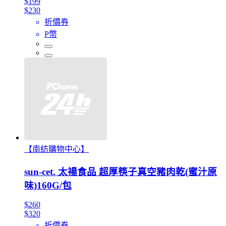
$199
$230
折價券
P幣
【南紡購物中心】
sun-cet. 太禓食品 超厚筷子真空豬肉乾(蜜汁原
味)160G/包
$260
$320
折價券