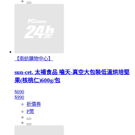
【南紡購物中心】
sun-cet. 太禓食品 嗑夭-真空大包裝低溫烘培堅
果(核桃仁)600g/包
$690
$990
折價券
P幣