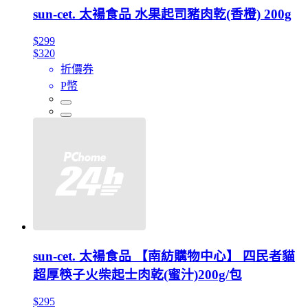
sun-cet. 太禓食品 水果起司豬肉乾(香橙) 200g
$299
$320
折價券
P幣
sun-cet. 太禓食品 【南紡購物中心】 四民者貓
超厚筷子火柴起士肉乾(蜜汁)200g/包
$295