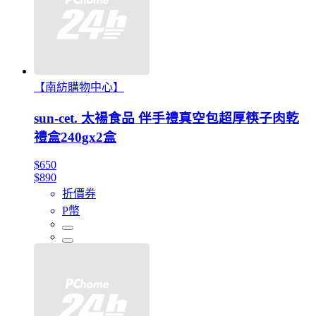
【南紡購物中心】
sun-cet. 太禓食品 伴手禮真空包超厚筷子肉乾
禮盒240gx2盒
$650
$890
折價券
P幣