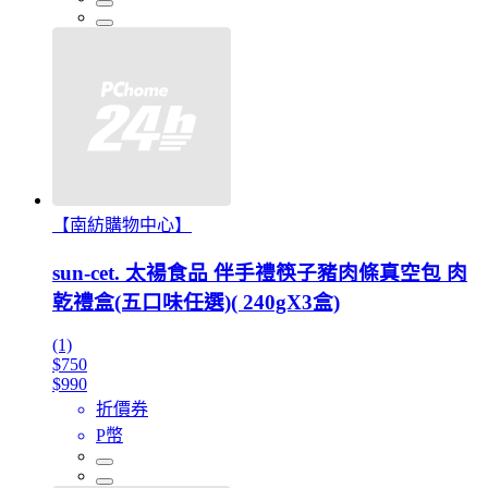
【南紡購物中心】
sun-cet. 太禓食品 伴手禮筷子豬肉條真空包 肉
乾禮盒(五口味任選)( 240gX3盒)
(1)
$750
$990
折價券
P幣