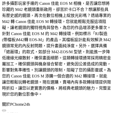
許多攝影玩家手邊的 Canon 佳能 EOS M 相機，是否讓您想將
珍藏的 M42 老鏡頭重新啟用，卻苦於卡口不合？想讓那些具
有歷史感的鏡頭，再次在數位相機上綻放光彩嗎？透過專業的
M42 轉 Canon 佳能 EOS M 轉接環，您就能輕鬆克服這項阻
礙，讓老鏡頭的獨特視角與發色，為您的作品增添更多層次。
針對 Canon 佳能 EOS M 的 M42 轉接環，例如標示「RJ製造
(帶檔板)M42轉 EOS-M」的產品，其檔板設計能有效解決 M42
鏡頭常見的內反射問題，提升畫面純淨度。另外，選擇具備
「遮蔽環」的款式，如部分 M42-EOS/M 型號，則能進一步降
低邊緣光線散射，確保畫面細節。這類轉接環通常採用精密金
屬加工，確保鏡頭與機身接合緊密，避免因公差造成的晃動，
影響對焦準確性。別讓鏡頭的限制，阻礙了您的攝影靈感。為
您的 Canon 佳能 EOS M 添購一個合適的 M42 轉接環，就能
讓您輕鬆玩轉老鏡頭。現在選購，賣場內有多款轉接環提供限
時折扣，讓您以更實惠的價格，將經典老鏡頭的魅力，完整呈
現於您的數位影像中。
關於PChome24h