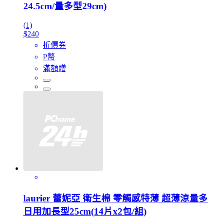
24.5cm/量多型29cm)
(1)
$240
折價券
P幣
滿額贈
laurier 蕾妮亞 衛生棉 零觸感特薄 超薄涼量多
日用加長型25cm(14片x2包/組)