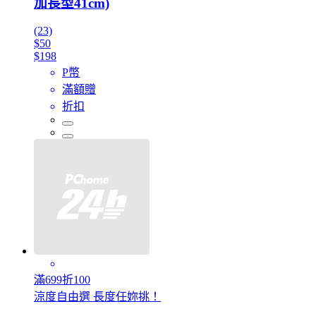
加長型41cm)
(23)
$50
$198
P幣
滿額贈
折扣
滿699折100
涼度自由選 長度任妳挑！