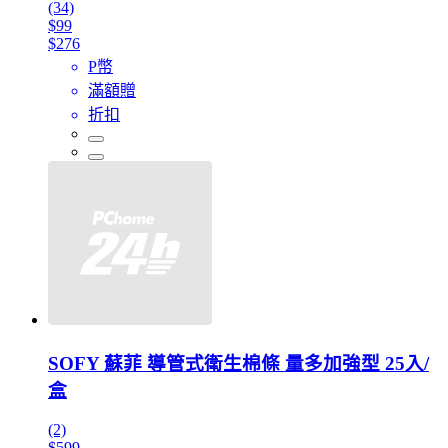
(34)
$99
$276
P幣
滿額贈
折扣
SOFY 蘇菲 導管式衛生棉條 量多加強型 25入/
盒
(2)
$599