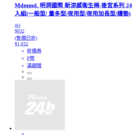
Mdmmd. 明洞國際 新涼感衛生棉-後宮系列 24
入組(一般型/ 量多型/夜用型/夜用加長型/護墊)
(6)
$932
(售價已折)
$1,032
折價券
P幣
滿額贈