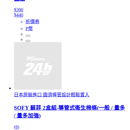
$390
$440
折價券
P幣
日本原裝進口 圓滑導管設計輕鬆置入
SOFY 蘇菲 2盒組-導管式衛生棉條(一般 / 量多
/ 量多加強)
(8)