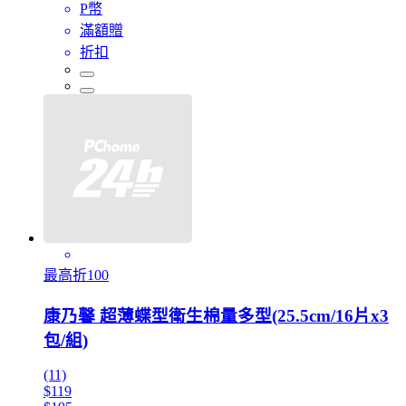
P幣
滿額贈
折扣
最高折100
康乃馨 超薄蝶型衛生棉量多型(25.5cm/16片x3
包/組)
(11)
$119