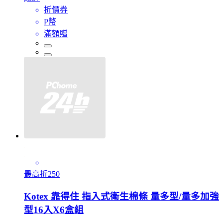
折價券
P幣
滿額贈
最高折250
Kotex 靠得住 指入式衛生棉條 量多型/量多加強
型16入X6盒組