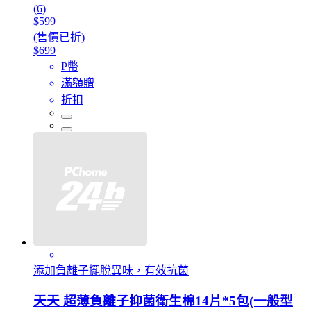
(6)
$599
(售價已折)
$699
P幣
滿額贈
折扣
添加負離子擺脫異味，有效抗菌
天天 超薄負離子抑菌衛生棉14片*5包(一般型