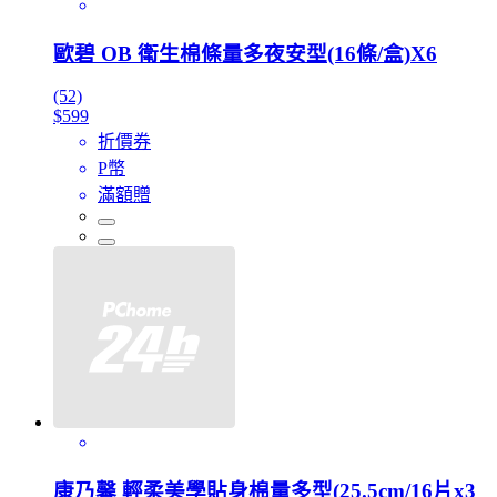
歐碧 OB 衛生棉條量多夜安型(16條/盒)X6
(52)
$599
折價券
P幣
滿額贈
康乃馨 輕柔美學貼身棉量多型(25.5cm/16片x3