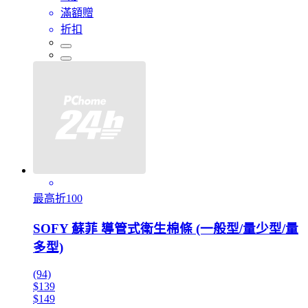
滿額贈
折扣
最高折100
SOFY 蘇菲 導管式衛生棉條 (一般型/量少型/量
多型)
(94)
$139
$149