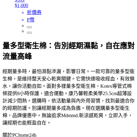
$1,000
折價券
P幣
量多型衛生棉：告別經期濕黏，自在應對
流量高峰
經期量多時，最怕濕黏滲漏，影響日常。一款可靠的量多型衛
生棉，是維持整天安心乾爽關鍵。它需快速吸收經血，有效鎖
水，讓你活動自如。面對多樣量多型衛生棉，Kotex導管式棉
條提供8小時保護，適合運動。康乃馨輕柔美學25.5cm超薄設
計減少悶熱。選購時，依活動量與內外用習慣，找到最適合你
的經期防護。別讓經期量多成為負擔。現在選購量多型衛生
棉，品牌優惠中。無論追求Mdmmd.新涼感乾爽，立即入手，
讓經期也能輕盈自在。
關於PChome24h