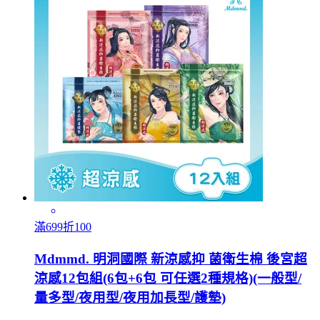
滿699折100
Mdmmd. 明洞國際 新涼感抑 菌衛生棉 後宮超
涼感12包組(6包+6包 可任選2種規格)(一般型/
量多型/夜用型/夜用加長型/護墊)