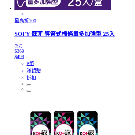
最高折100
SOFY 蘇菲 導管式棉條量多加強型 25入
(57)
$369
$499
P幣
滿額贈
折扣