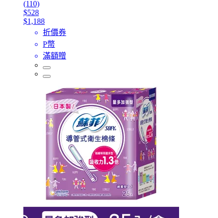
(110)
$528
$1,188
折價券
P幣
滿額贈