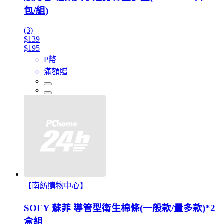
包/組)
(3)
$139
$195
P幣
滿額贈
【南紡購物中心】
SOFY 蘇菲 導管型衛生棉條(一般款/量多款)*2
盒組