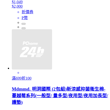
$1,049
$2,000
折價券
P幣
滿699折100
Mdmmd. 明洞國際 (2包組)新涼感抑菌衛生棉-
蔓越莓系列(一般型/ 量多型/夜用型/夜用加長型/
護墊)