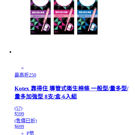
最高折250
Kotex 靠得住 導管式衛生棉條 一般型/量多型/
量多加強型 8支/盒-6入組
(57)
$599
(售價已折)
$699
P幣