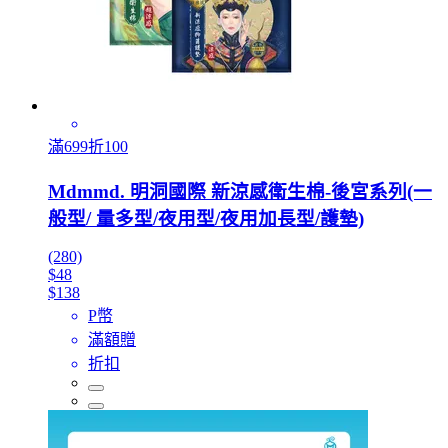
滿699折100
Mdmmd. 明洞國際 新涼感衛生棉-後宮系列(一
般型/ 量多型/夜用型/夜用加長型/護墊)
(280)
$48
$138
P幣
滿額贈
折扣