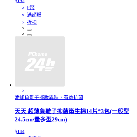
$195
P幣
滿額贈
折扣
添加負離子擺脫異味，有效抗菌
天天 超薄負離子抑菌衛生棉14片*3包(一般型
24.5cm/量多型29cm)
$144