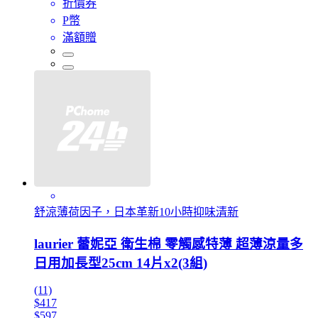
折價券
P幣
滿額贈
舒涼薄荷因子，日本革新10小時抑味清新
laurier 蕾妮亞 衛生棉 零觸感特薄 超薄涼量多
日用加長型25cm 14片x2(3組)
(11)
$417
$597