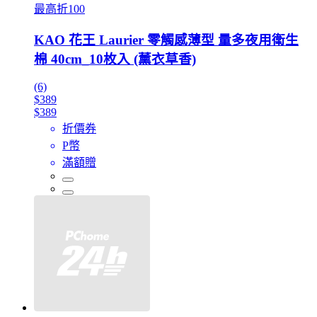
最高折100
KAO 花王 Laurier 零觸感薄型 量多夜用衛生
棉 40cm_10枚入 (薰衣草香)
(6)
$389
$389
折價券
P幣
滿額贈