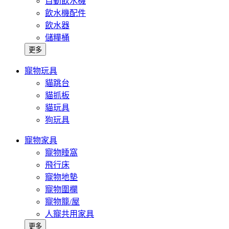
自動飲水機
飲水機配件
飲水器
儲糧桶
更多
寵物玩具
貓跳台
貓抓板
貓玩具
狗玩具
寵物家具
寵物睡窩
飛行床
寵物地墊
寵物圍欄
寵物籠/屋
人寵共用家具
更多