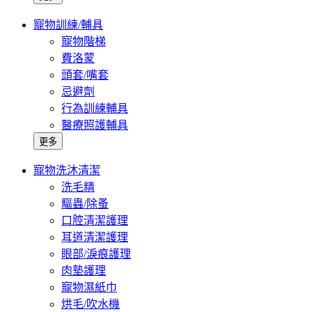
寵物訓練/輔具
寵物階梯
費洛蒙
頭套/嘴套
忌避劑
行為訓練輔具
醫療照護輔具
更多
寵物洗沐清潔
洗毛精
驅蟲/除蚤
口腔清潔護理
耳道清潔護理
眼部/淚痕護理
肉墊護理
寵物濕紙巾
烘毛/吹水機