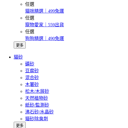
任選
貓咪精選｜499免運
任選
寵物愛家｜559出貨
任選
狗狗精選｜490免運
更多
貓砂
礦砂
豆腐砂
混合砂
木薯砂
松木/木屑砂
天然植物砂
紙砂/監測砂
沸石砂/水晶砂
貓砂除臭劑
更多