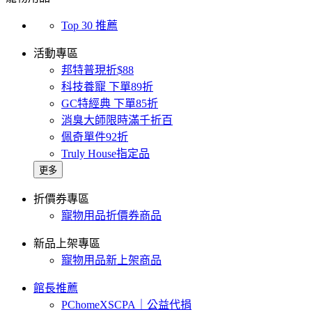
Top 30 推薦
活動專區
邦特普現折$88
科技養寵 下單89折
GC特經典 下單85折
消臭大師限時滿千折百
佩奇單件92折
Truly House指定品
更多
折價券專區
寵物用品折價券商品
新品上架專區
寵物用品新上架商品
館長推薦
PChomeXSCPA｜公益代捐