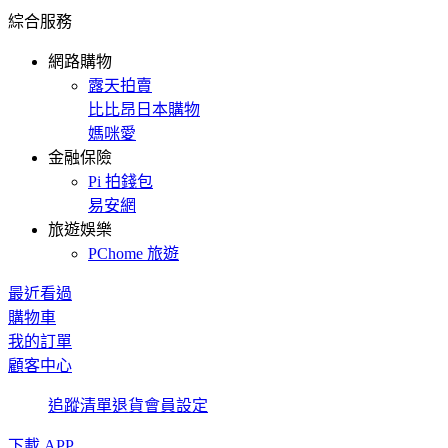
綜合服務
網路購物
露天拍賣
比比昂日本購物
媽咪愛
金融保險
Pi 拍錢包
易安網
旅遊娛樂
PChome 旅遊
最近看過
購物車
我的訂單
顧客中心
追蹤清單
退貨
會員設定
下載 APP