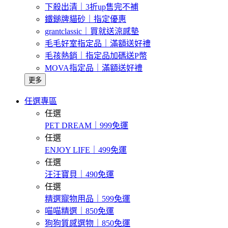
下殺出清｜3折up售完不補
鐵鎚牌貓砂｜指定優惠
grantclassic｜買就送涼感墊
毛毛好室指定品｜滿額送好禮
毛孩熱銷｜指定品加碼送P幣
MOVA指定品｜滿額送好禮
更多
任選專區
任選
PET DREAM｜999免運
任選
ENJOY LIFE｜499免運
任選
汪汪寶貝｜490免運
任選
精選寵物用品｜599免運
喵喵精選｜850免運
狗狗質感選物｜850免運