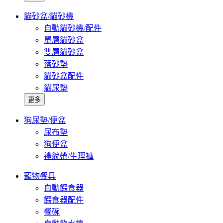
貓砂盆/貓砂機
自動貓砂機/配件
單層貓砂盆
雙層貓砂盆
落砂墊
貓砂盆配件
貓尿墊
更多
狗尿墊/便盆
尿布墊
狗便盆
禮貌帶/生理褲
寵物餐具
自動餵食器
餵食器配件
餐碗