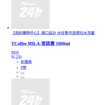
【南紡購物中心】細口設計,水柱集中並穩住水流量
TCoffee MILA-宮廷壺 1000ml
$959
$1,250
折價券
P幣