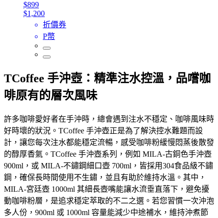
$899
$1,200
折價券
P幣
TCoffee 手沖壺：精準注水控溫，品嚐咖
啡原有的層次風味
許多咖啡愛好者在手沖時，總會遇到注水不穩定、咖啡風味時
好時壞的狀況。TCoffee 手沖壺正是為了解決控水難題而設
計，讓您每次注水都能穩定流暢，感受咖啡粉緩慢悶蒸後散發
的醇厚香氣。TCoffee 手沖壺系列，例如 MILA-古銅色手沖壺
900ml，或 MILA-不鏽鋼細口壺 700ml，皆採用304食品級不鏽
鋼，確保長時間使用不生鏽，並且有助於維持水溫。其中，
MILA-宮廷壺 1000ml 其細長壺嘴能讓水流垂直落下，避免擾
動咖啡粉層，是追求穩定萃取的不二之選。若您習慣一次沖泡
多人份，900ml 或 1000ml 容量能減少中途補水，維持沖煮節