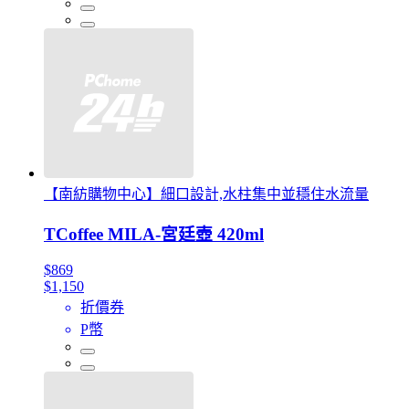
【南紡購物中心】細口設計,水柱集中並穩住水流量
TCoffee MILA-宮廷壺 420ml
$869
$1,150
折價券
P幣