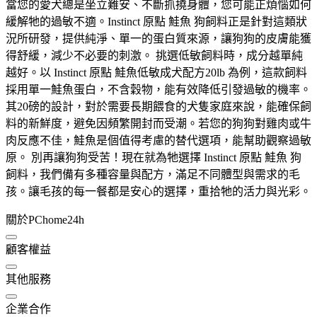
當您的愛犬總是坐立難安、不斷抓撓身體，您可能正煩惱如何
緩解牠的過敏不適。Instinct 原點 鮭魚 狗飼料正是針對這類狀
況所研發，提供純淨、單一的蛋白質來源，讓狗狗的皮膚能獲
得舒緩，減少不必要的刺激。 挑選低敏飼料時，成分越單純
越好。以 Instinct 原點 鮭魚低敏成犬配方20lb 為例，這款飼料
採用單一鮭魚蛋白，不含穀物，能有效降低引發過敏的機率。
其20磅的設計，對於需要長期餵食的犬隻家庭來說，能確保飼
料的新鮮度，避免因頻繁開封而受潮。若您的狗狗對雞肉或牛
肉反應不佳，鮭魚是個值得考慮的替代選項，能幫助觀察過敏
原。 別再讓狗狗受苦！現在就為牠選擇 Instinct 原點 鮭魚 狗
飼料，我們備有多種容量與配方，滿足不同體型與需求的毛
孩。讓毛孩的每一餐都是安心的選擇，重拾牠的活力與光彩。
關於PChome24h
顧客權益
其他服務
企業合作