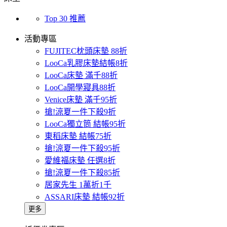
Top 30 推薦
活動專區
FUJITEC枕頭床墊 88折
LooCa乳膠床墊結帳8折
LooCa床墊 滿千88折
LooCa開學寢具88折
Venice床墊 滿千95折
搶!涼夏一件下殺9折
LooCa獨立筒 結帳95折
東稻床墊 結帳75折
搶!涼夏一件下殺95折
愛維福床墊 任選8折
搶!涼夏一件下殺85折
居家先生 1萬折1千
ASSARI床墊 結帳92折
更多