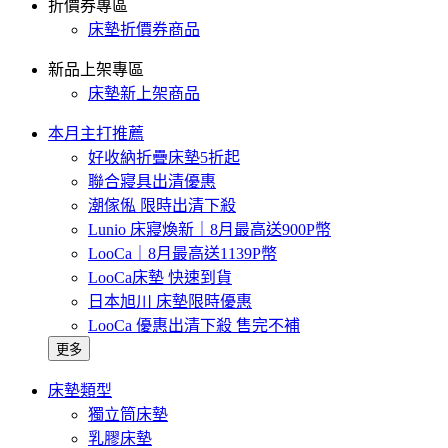
折價券專區
床墊折價券商品
新品上架專區
床墊新上架商品
本月主打推薦
好收納折疊床墊5折起
聯合寢具出清優惠
潮傢俬 限時出清下殺
Lunio 床寢煥新｜8月最高送900P幣
LooCa｜8月最高送1139P幣
LooCa床墊 快速到貨
日本旭川 床墊限時優惠
LooCa 優惠出清下殺 售完不補
更多
床墊類型
獨立筒床墊
乳膠床墊