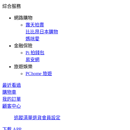
綜合服務
網路購物
露天拍賣
比比昂日本購物
媽咪愛
金融保險
Pi 拍錢包
易安網
旅遊娛樂
PChome 旅遊
最近看過
購物車
我的訂單
顧客中心
追蹤清單
退貨
會員設定
下載 APP