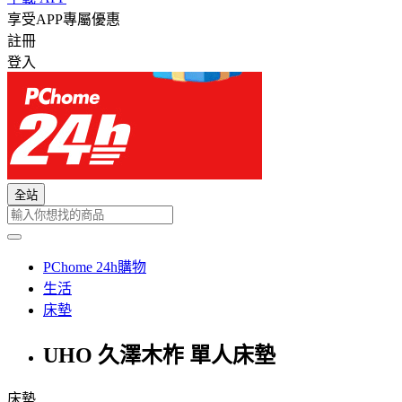
享受APP專屬優惠
註冊
登入
全站
PChome 24h購物
生活
床墊
UHO 久澤木柞 單人床墊
床墊