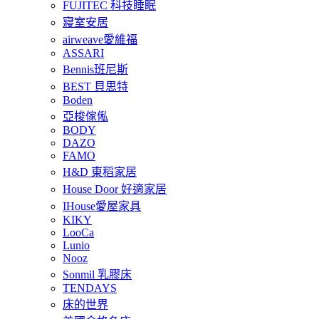
FUJITEC 科技睡眠
寢室安居
airweave愛維福
ASSARI
Bennis班尼斯
BEST 貝思特
Boden
亞梭傢俬
BODY
DAZO
FAMO
H&D 東稻家居
House Door 好適家居
IHouse愛屋家具
KIKY
LooCa
Lunio
Nooz
Sonmil 乳膠床
TENDAYS
床的世界