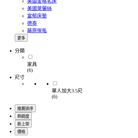
美國金格名床
美國萊儷絲
富郁床墊
德泰
藤原傢俬
更多
分類
家具
(6)
尺寸
單人加大3.5尺
(6)
推薦排序
熱銷度
新上架
價格