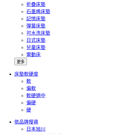
折疊床墊
石墨烯床墊
記憶床墊
彈簧床墊
可水洗床墊
日式床墊
兒童床墊
電動床
更多
床墊軟硬度
軟
偏軟
軟硬適中
偏硬
硬
依品牌搜尋
日本旭川