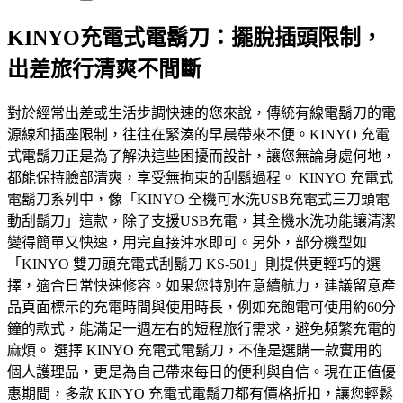
KINYO充電式電鬍刀：擺脫插頭限制，
出差旅行清爽不間斷
對於經常出差或生活步調快速的您來說，傳統有線電鬍刀的電
源線和插座限制，往往在緊湊的早晨帶來不便。KINYO 充電
式電鬍刀正是為了解決這些困擾而設計，讓您無論身處何地，
都能保持臉部清爽，享受無拘束的刮鬍過程。 KINYO 充電式
電鬍刀系列中，像「KINYO 全機可水洗USB充電式三刀頭電
動刮鬍刀」這款，除了支援USB充電，其全機水洗功能讓清潔
變得簡單又快速，用完直接沖水即可。另外，部分機型如
「KINYO 雙刀頭充電式刮鬍刀 KS-501」則提供更輕巧的選
擇，適合日常快速修容。如果您特別在意續航力，建議留意產
品頁面標示的充電時間與使用時長，例如充飽電可使用約60分
鐘的款式，能滿足一週左右的短程旅行需求，避免頻繁充電的
麻煩。 選擇 KINYO 充電式電鬍刀，不僅是選購一款實用的
個人護理品，更是為自己帶來每日的便利與自信。現在正值優
惠期間，多款 KINYO 充電式電鬍刀都有價格折扣，讓您輕鬆