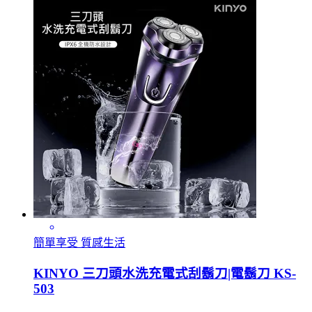
簡單享受 質感生活
KINYO 三刀頭水洗充電式刮鬍刀|電鬍刀 KS-
503