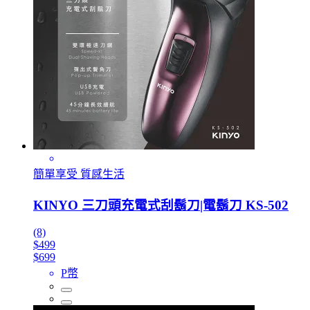
簡單享受 質感生活
KINYO 三刀頭充電式刮鬍刀|電鬍刀 KS-502
(8)
$499
$699
P幣