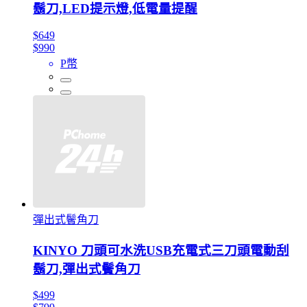
鬍刀,LED提示燈,低電量提醒
$649
$990
P幣
彈出式鬢角刀
KINYO 刀頭可水洗USB充電式三刀頭電動刮
鬍刀,彈出式鬢角刀
$499