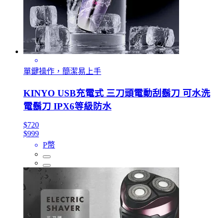
單鍵操作，簡潔易上手
KINYO USB充電式 三刀頭電動刮鬍刀 可水洗
電鬍刀 IPX6等級防水
$720
$999
P幣