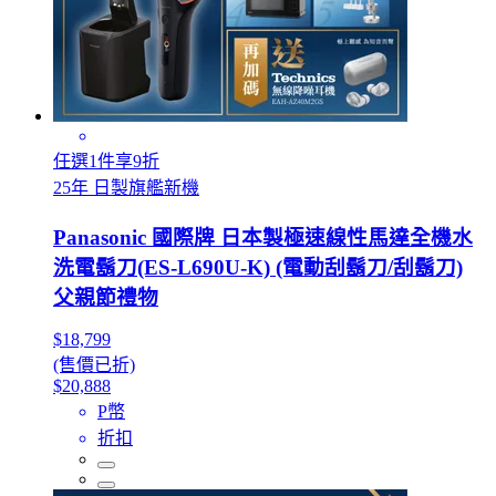
任選1件享9折
25年 日製旗艦新機
Panasonic 國際牌 日本製極速線性馬達全機水
洗電鬍刀(ES-L690U-K) (電動刮鬍刀/刮鬍刀)
父親節禮物
$18,799
(售價已折)
$20,888
P幣
折扣