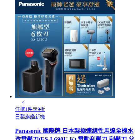
任選1件享9折
日製旗艦新機
Panasonic 國際牌 日本製極速線性馬達全機水
洗電鬍刀(ES-L690U-K) 電動刮鬍刀 刮鬍刀 父