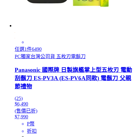
任選1件6490
PC獨家台灣公司貨 五枚刃電鬍刀
Panasonic 國際牌 日製旗艦掌上型五枚刃 電動
刮鬍刀 ES-PV3A (ES-PV6A同款) 電鬍刀 父親
節禮物
(25)
$6,490
(售價已折)
$7,990
P幣
折扣