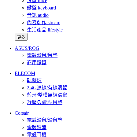
滑鼠 mice
鍵盤 keyboard
音訊 audio
內容創作 stream
生活產品 lifestyle
更多
ASUS/ROG
電競滑鼠/鼠墊
商用鍵鼠
ELECOM
軌跡球
2.4G無線/有線滑鼠
藍牙/雙模無線滑鼠
舒壓/功能型鼠墊
Corsair
電競滑鼠/滑鼠墊
電競鍵盤
電競耳機