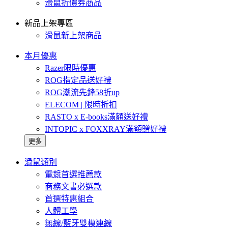
滑鼠折價券商品
新品上架專區
滑鼠新上架商品
本月優惠
Razer限時優惠
ROG指定品送好禮
ROG潮流先鋒58折up
ELECOM | 限時折扣
RASTO x E-books滿額送好禮
INTOPIC x FOXXRAY滿額贈好禮
更多
滑鼠類別
電競首選推薦款
商務文書必選款
首選特惠組合
人體工學
無線/藍牙雙模連線