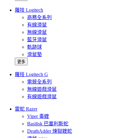
羅技 Logitech
商務全系列
有線滑鼠
無線滑鼠
藍牙滑鼠
軌跡球
滑鼠墊
更多
羅技 Logitech G
電競全系列
無線遊戲滑鼠
有線遊戲滑鼠
雷蛇 Razer
Viper 毒蝰
Basilisk 巴塞利斯蛇
DeathAdder 煉獄蝰蛇