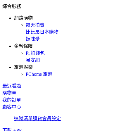
綜合服務
網路購物
露天拍賣
比比昂日本購物
媽咪愛
金融保險
Pi 拍錢包
易安網
旅遊娛樂
PChome 旅遊
最近看過
購物車
我的訂單
顧客中心
追蹤清單
退貨
會員設定
下載 APP