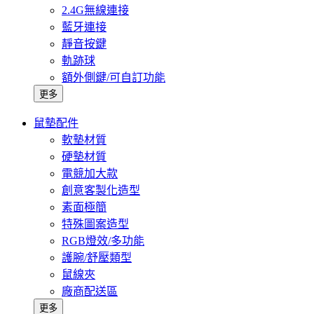
2.4G無線連接
藍牙連接
靜音按鍵
軌跡球
額外側鍵/可自訂功能
更多
鼠墊配件
軟墊材質
硬墊材質
電競加大款
創意客製化造型
素面極簡
特殊圖案造型
RGB燈效/多功能
護腕/舒壓類型
鼠線夾
廠商配送區
更多