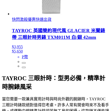
快閃激殺優惠快速出貨
TAYROC 英國簡約現代風 GLACIER 米蘭錶
帶 三眼計時男錶 TXM011M 白/銀 42mm
$3,955
$5,650
P幣
TAYROC 三眼計時：型男必備，精準計
時腕錶風采
當您需要一款兼具實用計時與時尚外觀的腕錶時，TAYROC
三眼計時錶款絕對值得您考慮。許多人常有開會時來不及看手
機，或運動中想精準計時卻苦無工具的困擾。這款錶不僅能讓