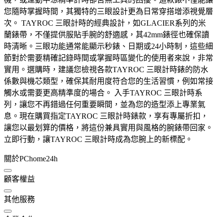
您隨時掌握時間，其獨特的三眼設計更為日常穿搭增添視覺層
次。 TAYROC 三眼計時的經典設計，如GLACIER系列的米
蘭錶帶，不僅提供服貼手腕的舒適感，其42mm錶徑也確保讀
時清晰。三眼功能通常能顯示秒錶、日期或24小時制，這些細
節對於需要精確記錄時間或掌握時區變化的使用者來說，非常
實用。選購時，建議您檢視各款TAYROC 三眼計時錶的防水
係數與機芯類型，確保其耐用度符合您的生活習慣，例如常接
觸水或需要更高精準度的場合。 入手TAYROC 三眼計時系
列，讓您不再錯過任何重要瞬間，並為您的造型添上專業氣
息。現在購買指定TAYROC 三眼計時錶款，享有專屬折扣，
讓您以最划算的價格，將這份兼具實用與風格的腕錶帶回家。
立即行動，讓TAYROC 三眼計時成為您腕上的新標配。
關於PChome24h
顧客權益
其他服務