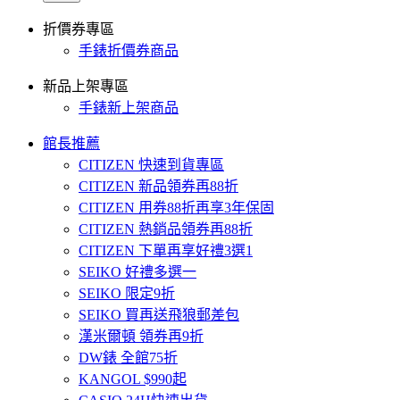
折價券專區
手錶折價券商品
新品上架專區
手錶新上架商品
館長推薦
CITIZEN 快速到貨專區
CITIZEN 新品領券再88折
CITIZEN 用券88折再享3年保固
CITIZEN 熱銷品領券再88折
CITIZEN 下單再享好禮3選1
SEIKO 好禮多選一
SEIKO 限定9折
SEIKO 買再送飛狼郵差包
漢米爾頓 領券再9折
DW錶 全館75折
KANGOL $990起