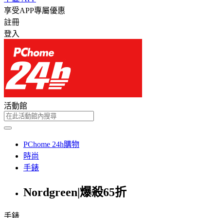
享受APP專屬優惠
註冊
登入
活動館
PChome 24h購物
時尚
手錶
Nordgreen|爆殺65折
手錶