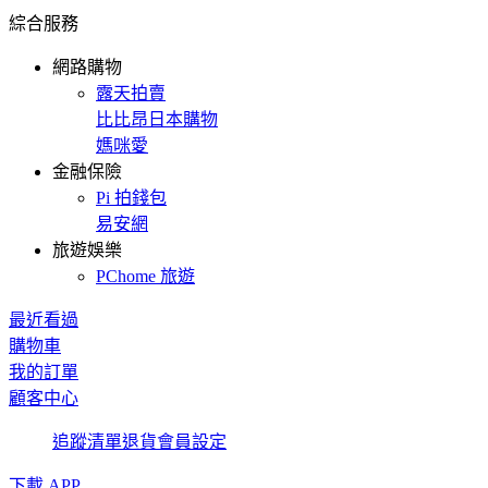
綜合服務
網路購物
露天拍賣
比比昂日本購物
媽咪愛
金融保險
Pi 拍錢包
易安網
旅遊娛樂
PChome 旅遊
最近看過
購物車
我的訂單
顧客中心
追蹤清單
退貨
會員設定
下載 APP