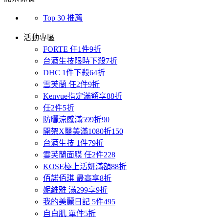
Top 30 推薦
活動專區
FORTE 任1件9折
台酒生技限時下殺7折
DHC 1件下殺64折
雪芙蘭 任2件9折
Kenvue指定滿額享88折
任2件5折
防曬涼感滿599折90
開架X醫美滿1080折150
台酒生技 1件79折
雪芙蘭面膜 任2件228
KOSE極上活妍滿額88折
佰諾佰琪 最高享8折
妮維雅 滿299享9折
我的美麗日記 5件495
自白肌 單件5折