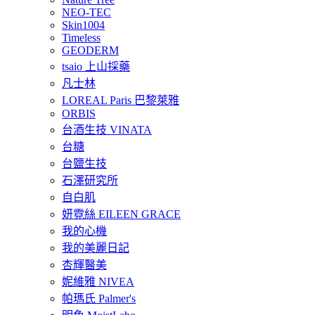
NEO-TEC
Skin1004
Timeless
GEODERM
tsaio 上山採藥
凡士林
LOREAL Paris 巴黎萊雅
ORBIS
台酒生技 VINATA
台糖
台鹽生技
石澤研究所
自白肌
妍霓絲 EILEEN GRACE
我的心機
我的美麗日記
杏輝醫美
妮維雅 NIVEA
帕瑪氏 Palmer's