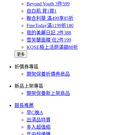
Beyond Youth 3件599
自白肌 買1買1
聯合利華 滿499享85折
FineToday滿1199折180
我的美麗日記 2件388
雪芙蘭面膜 任2件199
KOSE極上活妍滿額88折
更多
折價券專區
開架保養折價券商品
新品上架專區
開架保養新上架商品
館長推薦
早C晚A
出清品特賣
多入超值組
年中超優購