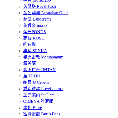
明色 MoistLabo
芮薇塔 RevitaLash
金色澳洲 Australian Gold
蘭儂 Lanocreme
茉娜姿 moraz
旁氏PONDS
高絲 KOSE
唯有機
專科 SENKA
曼秀雷敦 Mentholatum
雪芙蘭
森下仁丹 JINTAN
童 TRUU
絲寶麗 Cebelia
愛斯德瑪 Loveisderma
聖克萊爾 St.Clare
ORJENA 雅潔娜
蜜妮 Biore
蜜蜂爺爺 Burt's Bees