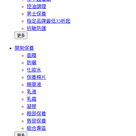
控油調理
男士保養
指定品牌最低33折起
抗敏防護
更多
開架保養
面膜
防曬
化妝水
保養棉片
精華液
乳液
乳霜
凝膠
眼部保養
唇部保養
組合專區
更多