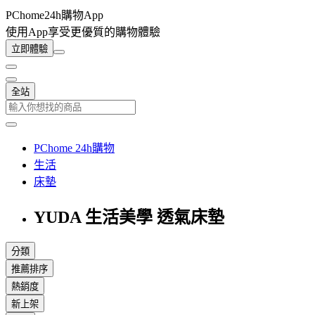
PChome24h購物App
使用App享受更優質的購物體驗
立即體驗
全站
PChome 24h購物
生活
床墊
YUDA 生活美學 透氣床墊
分類
推薦排序
熱銷度
新上架