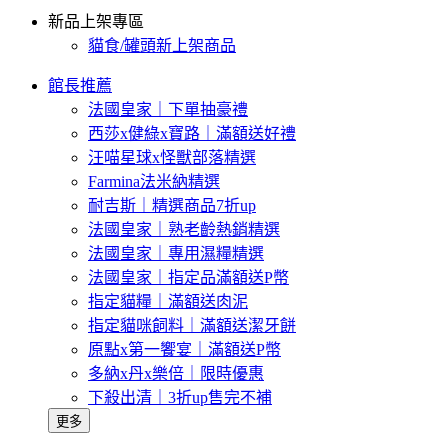
新品上架專區
貓食/罐頭新上架商品
館長推薦
法國皇家｜下單抽豪禮
西莎x健綠x寶路｜滿額送好禮
汪喵星球x怪獸部落精選
Farmina法米納精選
耐吉斯｜精選商品7折up
法國皇家｜熟老齡熱銷精選
法國皇家｜專用濕糧精選
法國皇家｜指定品滿額送P幣
指定貓糧｜滿額送肉泥
指定貓咪飼料｜滿額送潔牙餅
原點x第一饗宴｜滿額送P幣
多納x丹x樂倍｜限時優惠
下殺出清｜3折up售完不補
更多