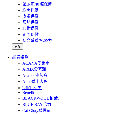
泌尿道/腎臟保健
腸胃保健
皮膚保健
眼睛保健
心臟保健
關節保健
綜合營養/免疫力
更多
品牌總覽
ACANA愛肯拿
AIXIA愛喜雅
Allando奧藍多
Almo義士大廚
belif比利夫
Benefit
BLACKWOOD柏萊富
BLUE BAY倍力
Cat Glory驕傲貓