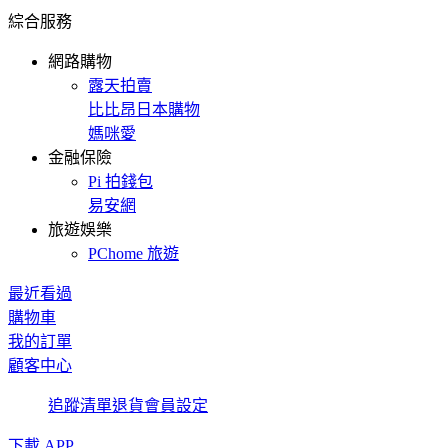
綜合服務
網路購物
露天拍賣
比比昂日本購物
媽咪愛
金融保險
Pi 拍錢包
易安網
旅遊娛樂
PChome 旅遊
最近看過
購物車
我的訂單
顧客中心
追蹤清單
退貨
會員設定
下載 APP