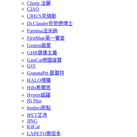
Cherie 法麗
CIAO
CRIUS克瑞斯
Dr.Clauder克勞德博士
Farmina法米納
FirstMate第一饗宴
Gemon啟蒙
GHR健康主義
GimCat德國竣寶
GO!
GranataPet 葛蕾特
HALO嘿囉
Hills希爾思
Hyperr超躍
IN Plus
Instinct原點
IPET艾沛
JING
KitCat
LAPETO樂倍多