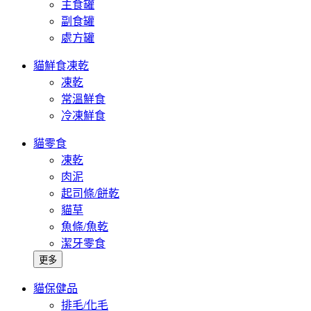
主食罐
副食罐
處方罐
貓鮮食凍乾
凍乾
常溫鮮食
冷凍鮮食
貓零食
凍乾
肉泥
起司條/餅乾
貓草
魚條/魚乾
潔牙零食
更多
貓保健品
排毛/化毛