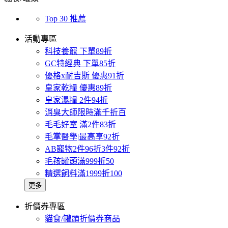
Top 30 推薦
活動專區
科技養寵 下單89折
GC特經典 下單85折
優格x耐吉斯 優惠91折
皇家乾糧 優惠89折
皇家濕糧 2件94折
消臭大師限時滿千折百
毛毛好室 滿2件83折
毛掌醫學|最高享92折
AB寵物2件96折3件92折
毛孩罐頭滿999折50
精選飼料滿1999折100
更多
折價券專區
貓食/罐頭折價券商品