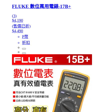
FLUKE 數位萬用電錶-17B+
(3)
$4,190
(售價已折)
$4,490
P幣
折扣