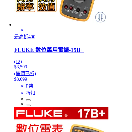
最高折400
FLUKE 數位萬用電錶-15B+
(12)
$3,599
(售價已折)
$3,699
P幣
折扣