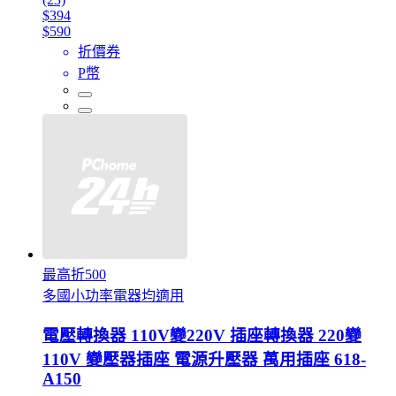
$394
$590
折價券
P幣
最高折500
多國小功率電器均適用
電壓轉換器 110V變220V 插座轉換器 220變
110V 變壓器插座 電源升壓器 萬用插座 618-
A150