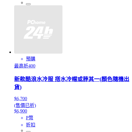
預購
最高折400
新款酷浪水冷服 搭水冷帽或脖其一(顏色隨機出
貨)
$6,700
(售價已折)
$6,900
P幣
折扣