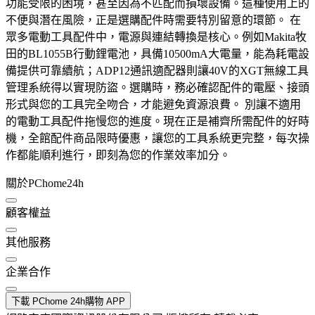
功能受限的困境，甚至因為不匹配而損壞設備。這種使用上的
不便與潛在風險，正是選購配件時需要特別留意的環節。 在
眾多電動工具配件中，電源與連結轉換是核心。例如Makita牧
田的BL1055B行動鋰電池，具備10500mA大電量，能為耗電設
備提供可靠續航；ADP12通訊適配器則讓40V的XGT無線工具
管理系統得以實現防盜。選購時，務必確認配件的電壓、接頭
形式與您的工具完全吻合，才能避免資源浪費。 別讓不適用
的電動工具配件拖慢您的進度。現在正是補齊所需配件的好時
機，全館配件商品限時優惠，讓您的工具系統更完整，每次操
作都能順利進行，即刻為您的作業效率加分。
關於PChome24h
顧客權益
其他服務
企業合作
下載 PChome 24h購物 APP