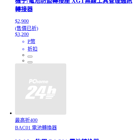
機子/電池防盜轉接座 XGT無線工具管理通訊
轉接器
$2,900
(售價已折)
$3,200
P幣
折扣
最高折400
BAC01 電池轉換器