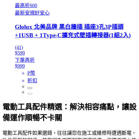
最高折600
最新安規好安心
Glolux 北美品牌 黑白牆插 插座3孔3P插頭
+1USB + 1Type-C擴充式壁插轉接器(1組2入)
(41)
$599
下單再折
$999
P幣
折扣
電動工具配件精選：解決相容痛點，讓設
備運作順暢不卡關
電動工具配件如果選錯，往往讓您在施工或維修時遭遇斷電、